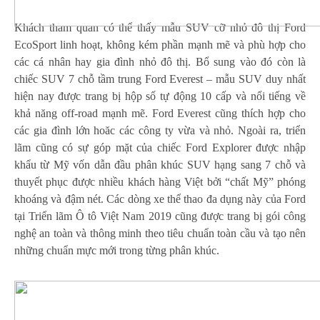
Khách tham quan có thể thấy mẫu SUV cỡ nhỏ đô thị Ford
EcoSport linh hoạt, không kém phần mạnh mẽ và phù hợp cho
các cá nhân hay gia đình nhỏ đô thị. Bổ sung vào đó còn là
chiếc SUV 7 chỗ tầm trung Ford Everest – mẫu SUV duy nhất
hiện nay được trang bị hộp số tự động 10 cấp và nổi tiếng về
khả năng off-road mạnh mẽ. Ford Everest cũng thích hợp cho
các gia đình lớn hoăc các công ty vừa và nhỏ. Ngoài ra, triển
lãm cũng có sự góp mặt của chiếc Ford Explorer được nhập
khẩu từ Mỹ vốn dẫn đầu phân khúc SUV hạng sang 7 chỗ và
thuyết phục được nhiều khách hàng Việt bởi “chất Mỹ” phóng
khoáng và đậm nét. Các dòng xe thể thao đa dụng này của Ford
tại Triển lãm Ô tô Việt Nam 2019 cũng được trang bị gói công
nghệ an toàn và thông minh theo tiêu chuẩn toàn cầu và tạo nên
những chuẩn mực mới trong từng phân khúc.