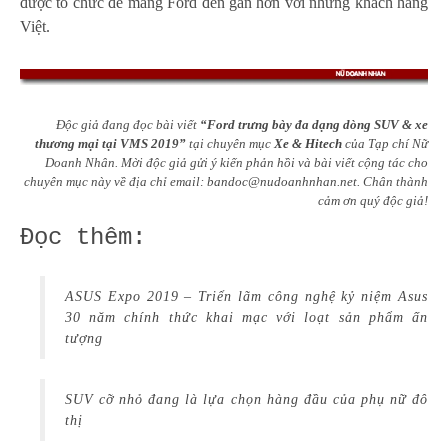
được tổ chức để mang Ford đến gần hơn với những khách hàng
Việt.
Độc giả đang đọc bài viết
“Ford trưng bày đa dạng dòng SUV & xe
thương mại tại VMS 2019”
tại chuyên mục
Xe & Hitech
của Tạp chí Nữ
Doanh Nhân. Mời độc giả gửi ý kiến phản hồi và bài viết cộng tác cho
chuyên mục này về địa chỉ email:
bandoc@nudoanhnhan.net
.
Chân thành
cảm ơn quý độc giả!
Đọc thêm:
ASUS Expo 2019 – Triển lãm công nghệ kỷ niệm Asus
30 năm chính thức khai mạc với loạt sản phẩm ấn
tượng
SUV cỡ nhỏ đang là lựa chọn hàng đầu của phụ nữ đô
thị