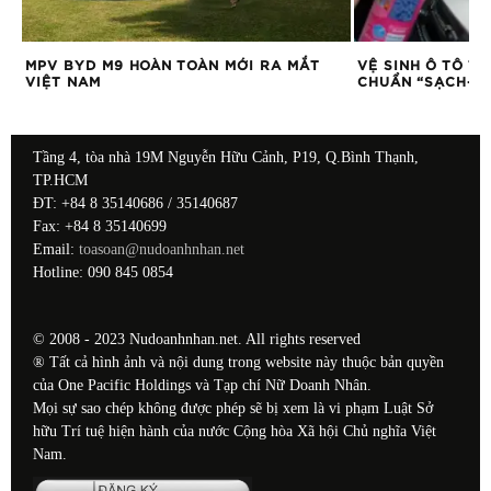
MPV BYD M9 HOÀN TOÀN MỚI RA MẮT
VỆ SINH Ô TÔ T
VIỆT NAM
CHUẨN “SẠCH-ĐẸ
Tầng 4, tòa nhà 19M Nguyễn Hữu Cảnh, P19, Q.Bình Thạnh,
TP.HCM
ĐT: +84 8 35140686 / 35140687
Fax: +84 8 35140699
Email:
toasoan@nudoanhnhan.net
Hotline: 090 845 0854
© 2008 - 2023 Nudoanhnhan.net. All rights reserved
® Tất cả hình ảnh và nội dung trong website này thuộc bản quyền
của One Pacific Holdings và Tạp chí Nữ Doanh Nhân.
Mọi sự sao chép không được phép sẽ bị xem là vi phạm Luật Sở
hữu Trí tuệ hiện hành của nước Cộng hòa Xã hội Chủ nghĩa Việt
Nam.