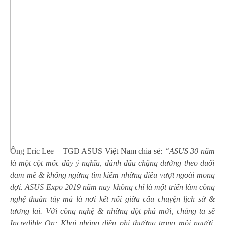
Ông Eric Lee – TGĐ ASUS Việt Nam chia sẻ:
“ASUS 30 năm
là một cột mốc đầy ý nghĩa, đánh dấu chặng đường theo đuổi
đam mê & không ngừng tìm kiếm những điều vượt ngoài mong
đợi.
ASUS Expo 2019
năm nay
không chỉ
là một triển lãm công
nghệ thuần túy mà là nơi kết nối giữa câu chuyện lịch sử &
tương lai. Với công nghệ & những đột phá mới, chúng ta sẽ
Incredible On: Khai phóng điều phi thường trong mỗi người.