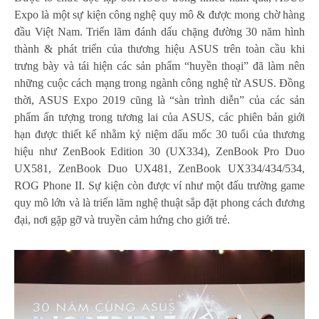
Expo là một sự kiện công nghệ quy mô & được mong chờ hàng
đầu Việt Nam. Triển lãm đánh dấu chặng đường 30 năm hình
thành & phát triển của thương hiệu ASUS trên toàn cầu khi
trưng bày và tái hiện các sản phẩm “huyền thoại” đã làm nên
những cuộc cách mạng trong ngành công nghệ từ ASUS. Đồng
thời, ASUS Expo 2019 cũng là “sàn trình diễn” của các sản
phẩm ấn tượng trong tương lai của ASUS, các phiên bản giới
hạn được thiết kế nhằm kỷ niệm dấu mốc 30 tuổi của thương
hiệu như ZenBook Edition 30 (UX334), ZenBook Pro Duo
UX581, ZenBook Duo UX481, ZenBook UX334/434/534,
ROG Phone II. Sự kiện còn được ví như một đấu trường game
quy mô lớn và là triển lãm nghệ thuật sắp đặt phong cách đương
đại, nơi gặp gỡ và truyền cảm hứng cho giới trẻ.