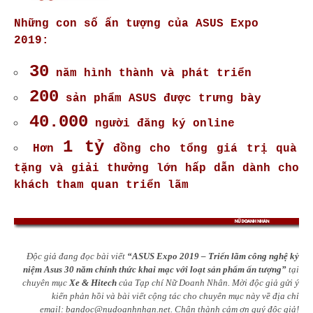
Những con số ấn tượng của ASUS Expo
2019:
30
năm hình thành và phát triển
200
sản phẩm ASUS được trưng bày
40.000
người đăng ký online
1 tỷ
Hơn
đồng cho tổng giá trị
quà
tặng và giải thưởng lớn hấp dẫn dành cho
khách tham quan triển lãm
Độc giả đang đọc bài viết
“ASUS Expo 2019 – Triển lãm công nghệ kỷ
niệm Asus 30 năm chính thức khai mạc với loạt sản phẩm ấn tượng”
tại
chuyên mục
Xe & Hitech
của Tạp chí Nữ Doanh Nhân. Mời độc giả gửi ý
kiến phản hồi và bài viết cộng tác cho chuyên mục này về địa chỉ
email:
bandoc@nudoanhnhan.net
.
Chân thành cảm ơn quý độc giả!