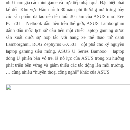
như tham gia các mini game và trực tiếp nhận quà. Đặc biệt phải
kể đến Khu vực Hành trình 30 năm phi thường nơi trưng bày
các sản phẩm đã tạo nên tên tuổi 30 năm của ASUS như: Eee
PC 701 – Netbook đầu tiên trên thế giới, ASUS Lamborghini
đánh dấu mốc lịch sử đầu tiên một chiếc laptop gaming được
sản xuất dưới sự hợp tác với hãng xe thể thao trứ danh
Lamborghini, ROG Zephyrus GX501 – đột phá cho kỷ nguyên
laptop gaming siêu mỏng, ASUS U Series Bamboo – laptop
dòng U phiên bản vỏ tre, là nỗ lực của ASUS trong xu hướng
phát triển bền vững và giảm thiểu các tác động lên môi trường,
… cùng nhiều “huyền thoại công nghệ” khác của ASUS.