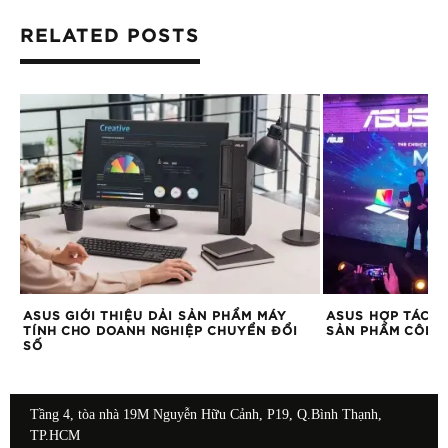
RELATED POSTS
Ỏ
ASUS GIỚI THIỆU DẢI SẢN PHẨM MÁY
ASUS HỢP TÁC C
TÍNH CHO DOANH NGHIỆP CHUYỂN ĐỔI
SẢN PHẨM CÔNG
SỐ
Tầng 4, tòa nhà 19M Nguyễn Hữu Cảnh, P19, Q.Bình Thạnh,
TP.HCM