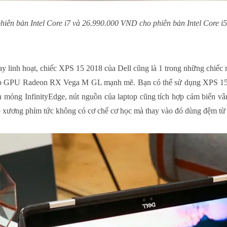
ên bản Intel Core i7 và 26.990.000 VND cho phiên bản Intel Core i5
ay linh hoạt, chiếc XPS 15 2018 của
Dell
cũng là 1 trong những chiếc m
hợp GPU Radeon RX Vega M GL mạnh mẽ. Bạn có thể sử dụng XPS 15 2 
 mỏng InfinityEdge, nút nguồn của laptop cũng tích hợp cảm biến vâ
ó xương phím tức không có cơ chế cơ học mà thay vào đó dùng đệm từ