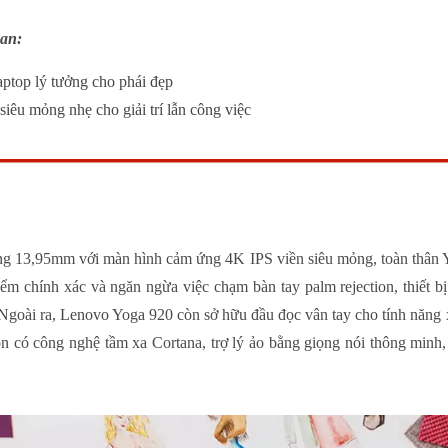
uan:
aptop lý tưởng cho phái đẹp
siêu mỏng nhẹ cho giải trí lẫn công việc
ỏng 13,95mm với màn hình cảm ứng 4K IPS viền siêu mỏng, toàn thân Y
m chính xác và ngăn ngừa việc chạm bàn tay palm rejection, thiết bị
 Ngoài ra,
Lenovo
Yoga 920 còn sở hữu đầu đọc vân tay cho tính năng 
òn có công nghệ tầm xa Cortana, trợ lý ảo bằng giọng nói thông minh,