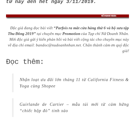
từ nay đến hết ngày 3/11/2019.
Độc giả đang đọc bài viết
“Parfois ra mắt cửa hàng thứ 6 và bộ sưu tập
Thu Đông 2019”
tại chuyên mục
Promotion
của Tạp chí Nữ Doanh Nhân.
Mời độc giả gửi ý kiến phản hồi và bài viết cộng tác cho chuyên mục này
về địa chỉ email:
bandoc@nudoanhnhan.net
.
Chân thành cảm ơn quý độc
giả!
Đọc thêm:
Nhận loạt ưu đãi lớn tháng 11 từ California Fitness &
Yoga cùng Shopee
Guirlande de Cartier – mẫu túi mới từ cảm hứng
“chiếc hộp đỏ” tinh xảo