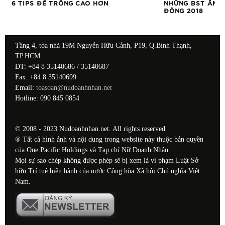
6 TIPS ĐỂ TRÔNG CAO HƠN
NHỮNG BST ẤN 
ĐÔNG 2018
Tầng 4, tòa nhà 19M Nguyễn Hữu Cảnh, P19, Q.Bình Thạnh,
TP.HCM
ĐT: +84 8 35140686 / 35140687
Fax: +84 8 35140699
Email:
toasoan@nudoanhnhan.net
Hotline: 090 845 0854
© 2008 - 2023 Nudoanhnhan.net. All rights reserved
® Tất cả hình ảnh và nội dung trong website này thuộc bản quyền
của One Pacific Holdings và Tạp chí Nữ Doanh Nhân.
Mọi sự sao chép không được phép sẽ bị xem là vi phạm Luật Sở
hữu Trí tuệ hiện hành của nước Cộng hòa Xã hội Chủ nghĩa Việt
Nam.