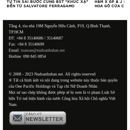
G
TỰ TIN SẢI BƯỚC CÙNG BST “KHÚC XẠ”
H&M X GP & J B
ĐẾN TỪ SALVATORE FERRAGAMO
HOA GÕ CỬA CHÀ
Tầng 4, tòa nhà 19M Nguyễn Hữu Cảnh, P19, Q.Bình Thạnh,
TP.HCM
ĐT: +84 8 35140686 / 35140687
Fax: +84 8 35140699
Email:
toasoan@nudoanhnhan.net
Hotline: 090 845 0854
© 2008 - 2023 Nudoanhnhan.net. All rights reserved
® Tất cả hình ảnh và nội dung trong website này thuộc bản quyền
của One Pacific Holdings và Tạp chí Nữ Doanh Nhân.
Mọi sự sao chép không được phép sẽ bị xem là vi phạm Luật Sở
hữu Trí tuệ hiện hành của nước Cộng hòa Xã hội Chủ nghĩa Việt
Nam.