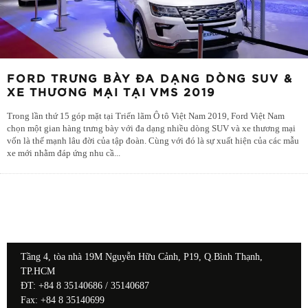
FORD TRƯNG BÀY ĐA DẠNG DÒNG SUV &
XE THƯƠNG MẠI TẠI VMS 2019
Trong lần thứ 15 góp mặt tại Triển lãm Ô tô Việt Nam 2019, Ford Việt Nam
chọn một gian hàng trưng bày với đa dạng nhiều dòng SUV và xe thương mại
vốn là thế mạnh lâu đời của tập đoàn. Cùng với đó là sự xuất hiện của các mẫu
xe mới nhằm đáp ứng nhu cầ
...
Tầng 4, tòa nhà 19M Nguyễn Hữu Cảnh, P19, Q.Bình Thạnh,
TP.HCM
ĐT: +84 8 35140686 / 35140687
Fax: +84 8 35140699