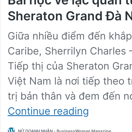
Sheraton Grand Đà N
Giữa nhiều điểm đến khắp
Caribe, Sherrilyn Charles
Tiếp thị của Sheraton Gr
Việt Nam là nơi tiếp theo 
trị bản thân và đem đến n
Bài
Continue reading
học
về
lạc
NỮ DOANH NHÂN - BusinessWoman Magazine
quan