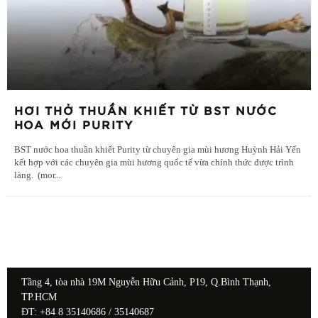
HƠI THỞ THUẦN KHIẾT TỪ BST NƯỚC
HOA MỚI PURITY
BST nước hoa thuần khiết Purity từ chuyên gia mùi hương Huỳnh Hải Yến
kết hợp với các chuyên gia mùi hương quốc tế vừa chính thức được trình
làng. (mor
...
Tầng 4, tòa nhà 19M Nguyễn Hữu Cảnh, P19, Q.Bình Thạnh,
TP.HCM
ĐT: +84 8 35140686 / 35140687