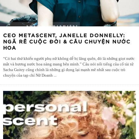
CEO METASCENT, JANELLE DONNELLY:
NGÃ RẼ CUỘC ĐỜI & CÂU CHUYỆN NƯỚC
HOA
“Có hai thứ khiến người phụ nữ không dễ bị lãng quên, đó là những giọt nước
mắt và hương nước hoa nàng mang bên mình.” Câu nói nổi tiếng của cố tài tử
Sacha Guitry cũng chính là những gì đọng lại mạnh mẽ nhất sau cuộc trò
chuyện của tạp chí Nữ Doanh
...