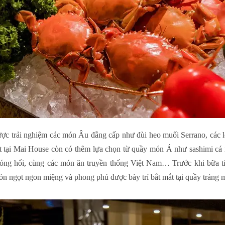
ợc trải nghiệm các món Âu đẳng cấp như đùi heo muối Serrano, các loại
t tại Mai House còn có thêm lựa chọn từ quầy món Á như sashimi cá
óng hổi, cùng các món ăn truyền thống Việt Nam… Trước khi bữa tiệ
n ngọt ngon miệng và phong phú được bày trí bắt mắt tại quầy tráng 