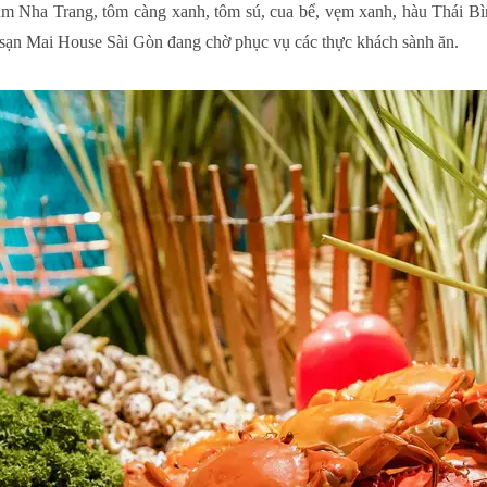
m Nha Trang, tôm càng xanh, tôm sú, cua bể, vẹm xanh, hàu Thái B
h sạn Mai House Sài Gòn đang chờ phục vụ các thực khách sành ăn.