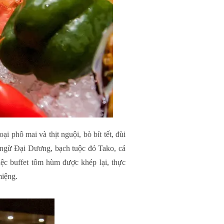
 phô mai và thịt nguội, bò bít tết, đùi
 ngừ Đại Dương, bạch tuộc đỏ Tako, cá
c buffet tôm hùm được khép lại, thực
miệng.