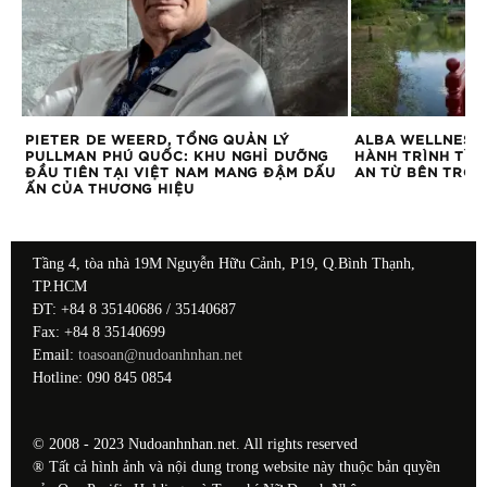
PIETER DE WEERD, TỔNG QUẢN LÝ
ALBA WELLNESS 
PULLMAN PHÚ QUỐC: KHU NGHỈ DƯỠNG
HÀNH TRÌNH TÌM
ĐẦU TIÊN TẠI VIỆT NAM MANG ĐẬM DẤU
AN TỪ BÊN TRON
ẤN CỦA THƯƠNG HIỆU
Tầng 4, tòa nhà 19M Nguyễn Hữu Cảnh, P19, Q.Bình Thạnh,
TP.HCM
ĐT: +84 8 35140686 / 35140687
Fax: +84 8 35140699
Email:
toasoan@nudoanhnhan.net
Hotline: 090 845 0854
© 2008 - 2023 Nudoanhnhan.net. All rights reserved
® Tất cả hình ảnh và nội dung trong website này thuộc bản quyền