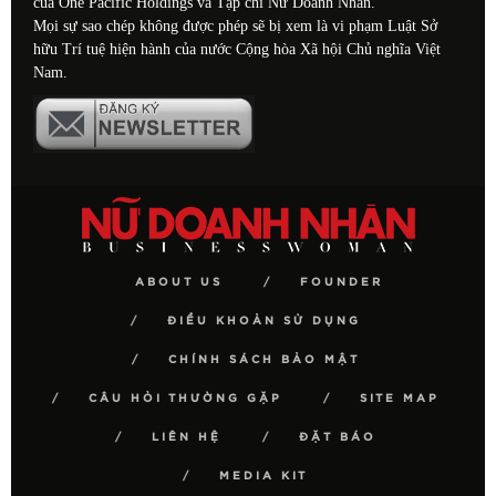
của One Pacific Holdings và Tạp chí Nữ Doanh Nhân.
Mọi sự sao chép không được phép sẽ bị xem là vi phạm Luật Sở
hữu Trí tuệ hiện hành của nước Cộng hòa Xã hội Chủ nghĩa Việt
Nam.
ABOUT US
FOUNDER
ĐIỀU KHOẢN SỬ DỤNG
CHÍNH SÁCH BẢO MẬT
CÂU HỎI THƯỜNG GẶP
SITE MAP
LIÊN HỆ
ĐẶT BÁO
MEDIA KIT