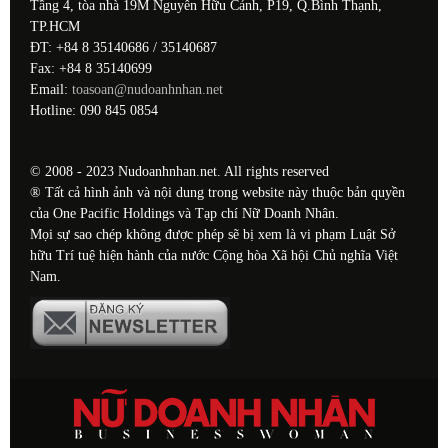
Tầng 4, tòa nhà 19M Nguyễn Hữu Cảnh, P19, Q.Bình Thạnh,
TP.HCM
ĐT: +84 8 35140686 / 35140687
Fax: +84 8 35140699
Email:
toasoan@nudoanhnhan.net
Hotline: 090 845 0854
© 2008 - 2023 Nudoanhnhan.net. All rights reserved
® Tất cả hình ảnh và nội dung trong website này thuộc bản quyền
của One Pacific Holdings và Tạp chí Nữ Doanh Nhân.
Mọi sự sao chép không được phép sẽ bị xem là vi phạm Luật Sở
hữu Trí tuệ hiện hành của nước Cộng hòa Xã hội Chủ nghĩa Việt
Nam.