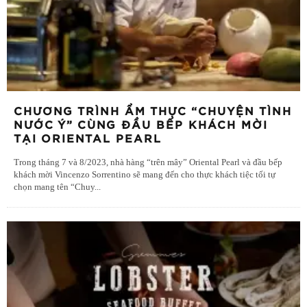
CHƯƠNG TRÌNH ẨM THỰC “CHUYỆN TÌNH
NƯỚC Ý” CÙNG ĐẦU BẾP KHÁCH MỜI
TẠI ORIENTAL PEARL
Trong tháng 7 và 8/2023, nhà hàng “trên mây” Oriental Pearl và đầu bếp
khách mời Vincenzo Sorrentino sẽ mang đến cho thực khách tiệc tối tự
chọn mang tên “Chuy
...