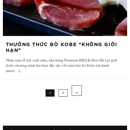
THƯỞNG THỨC BÒ KOBE “KHÔNG GIỚI
HẠN”
Nhân mùa lễ hội cuối năm, nhà hàng Premium BBQ & Beer Đà Lạt giới
thiệu chương trình ẩm thực đặc sắc với món thịt bò Kobe trứ danh.
(more…)
...
1
2