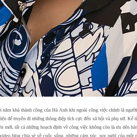
ột năm khá thành công của Hà Anh khi ngoài công việc chính là ngườ
ện để truyền đi những thông điệp tích cực đến xã hội và phụ nữ. Kể t
ên mới, tất cả những hoạch định về công việc không còn là ưu tiên h
 video blog chia sẻ về cuộc sống, những cảm xúc, suy nghĩ của một n