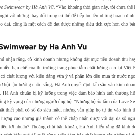
ve Swimwear by Hà Anh Vũ
. “Vào khoảng thời gian này, tôi chưa th
h nghi với những thay đổi trong cơ thể để tiếp tục lên những hoạch đị
ẻo dai, cũng là một cách để đạt được những điều tích cực hơn cho bản
 Swimwear by Ha Anh Vu
hú nhận rằng, cô kinh doanh nhưng không đặt mục tiêu doanh thu hay
hiều hạn chế của thị trường trang phục tắm chất lượng cao tại Việt
 có chất lượng với kiểu dáng vừa ý và phần lớn đều mua từ nước ng
cơ hội tận hưởng cuộc sống, Hà Anh quyết định lấn sân vào kinh doan
h, Hà Anh chuẩn bị kỹ lưỡng trong việc đảm bảo hình ảnh thương h
p ứng kỳ vọng của những người ủng hộ. “Những bộ áo tắm của Love S
 thiết phải có số đo siêu mẫu, nhưng vẫn giúp họ tự tin vào hình 
 lượng cao nhưng giá thành có thể chấp nhận được với đại đa số ngườ
iêu lợi nhuận? Thoáng chút băn khoăn, Hà Anh hiểu rằng đã kinh do