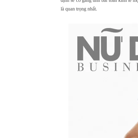
định sẽ cố gắng tính bài toán kinh tế 
là quan trọng nhất.