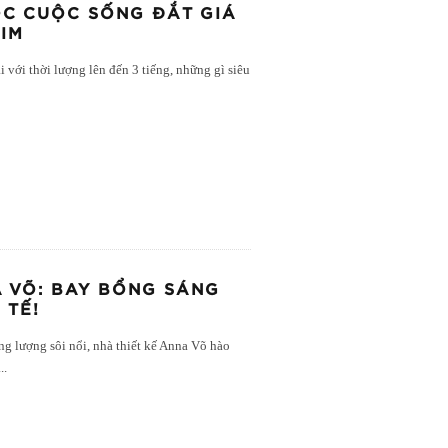
ỌC CUỘC SỐNG ĐẮT GIÁ
IM
với thời lượng lên đến 3 tiếng, những gì siêu
 VÕ: BAY BỔNG SÁNG
 TẾ!
g lượng sôi nổi, nhà thiết kế Anna Võ hào
...