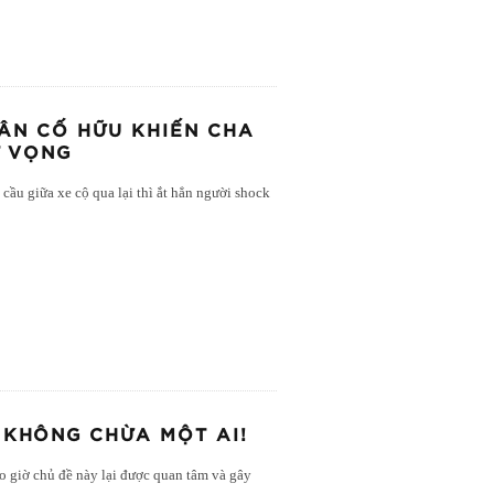
ÂN CỐ HỮU KHIẾN CHA
T VỌNG
cầu giữa xe cộ qua lại thì ắt hẳn người shock
 KHÔNG CHỪA MỘT AI!
 giờ chủ đề này lại được quan tâm và gây