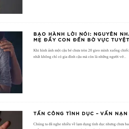
BẠO HÀNH LỜI NÓI: NGUYÊN NH
MẸ ĐẨY CON ĐẾN BỜ VỰC TUYỆ
Khi hình ảnh một cậu bé chưa tròn 20 gieo mình xuống chiếc 
nhất không chỉ có gia đình cậu mà còn là những người vớ
...
TẤN CÔNG TÌNH DỤC – VẤN NẠN
Chúng ta đã nghe nhiều về lạm dụng tình dục nhưng chưa bao