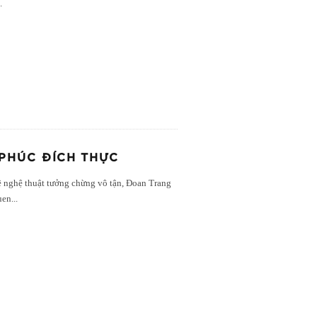
..
PHÚC ĐÍCH THỰC
 nghệ thuật tưởng chừng vô tận, Đoan Trang
uen
...