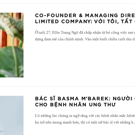
CO-FOUNDER & MANAGING DIRE
LIMITED COMPANY: VỚI TÔI, TẤT
Ở tuổi 27, Ellie Trang Ngô đã chấp nhận từ bỏ công việc mơ 
dựng đam mê của chính mình. Vào một buổi chiều cuối thu d
BÁC SĨ BASMA M’BAREK: NGƯỜI
CHO BỆNH NHÂN UNG THƯ
Có những lúc chúng ta ngỡ rằng với các bệnh nhân mắc bệnh
họ trở nên mong manh hơn, thì có một nữ bác sĩ với những b
.