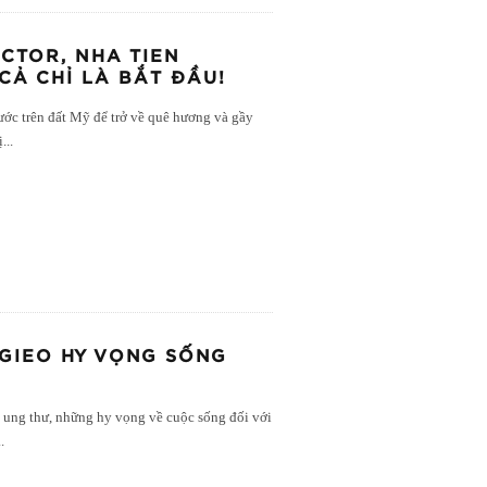
CTOR, NHA TIEN
 CẢ CHỈ LÀ BẮT ĐẦU!
ước trên đất Mỹ để trở về quê hương và gầy
ị
...
 GIEO HY VỌNG SỐNG
 ung thư, những hy vọng về cuộc sống đối với
..