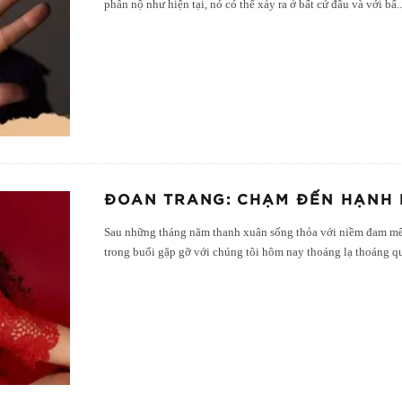
phẫn nộ như hiện tại, nó có thể xảy ra ở bất cứ đâu và với bấ
.
ĐOAN TRANG: CHẠM ĐẾN HẠNH 
Sau những tháng năm thanh xuân sống thỏa với niềm đam mê
trong buổi gặp gỡ với chúng tôi hôm nay thoáng lạ thoáng q