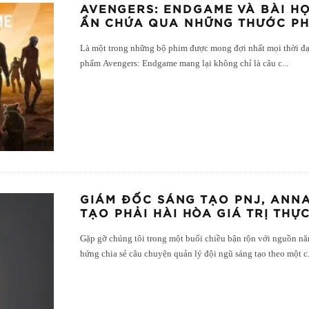
AVENGERS: ENDGAME VÀ BÀI H
ẨN CHỨA QUA NHỮNG THƯỚC PH
Là một trong những bộ phim được mong đợi nhất mọi thời đại 
phẩm Avengers: Endgame mang lại không chỉ là câu c
...
GIÁM ĐỐC SÁNG TẠO PNJ, ANNA
TẠO PHẢI HÀI HÒA GIÁ TRỊ THỰC
Gặp gỡ chúng tôi trong một buổi chiều bận rộn với nguồn năn
hứng chia sẻ câu chuyện quản lý đội ngũ sáng tạo theo một c