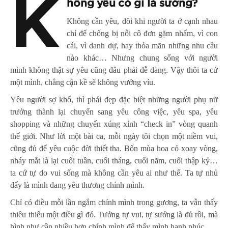
K
hông yêu có gì là sướng?
Không cần yêu, đôi khi người ta ở cạnh nhau
chỉ để chống bị nỗi cô đơn gặm nhấm, vì con
cái, vì danh dự, hay thỏa mãn những nhu cầu
nào khác… Nhưng chung sống với người
mình không thật sự yêu cũng đâu phải dễ dàng. Vậy thôi ta cứ
một mình, chẳng cận kề sẽ không vướng víu.
Yêu người sợ khổ, thì phái đẹp đặc biệt những người phụ nữ
trưởng thành lại chuyển sang yêu công việc, yêu spa, yêu
shopping và những chuyến xúng xính “check in” vòng quanh
thế giới. Như lời một bài ca, mỗi ngày tôi chọn một niềm vui,
cũng đủ để yêu cuộc đời thiết tha. Bốn mùa hoa cỏ xoay vòng,
nháy mắt là lại cuối tuần, cuối tháng, cuối năm, cuối thập kỷ…
ta cứ tự do vui sống mà không cần yêu ai như thế. Ta tự nhủ
đấy là mình đang yêu thương chính mình.
Chỉ có điều mỗi lần ngắm chính mình trong gương, ta vẫn thấy
thiêu thiếu một điều gì đó. Tưởng tự vui, tự sướng là đủ rồi, mà
hình như cần nhiều hơn chính mình để thấy mình hạnh phúc.