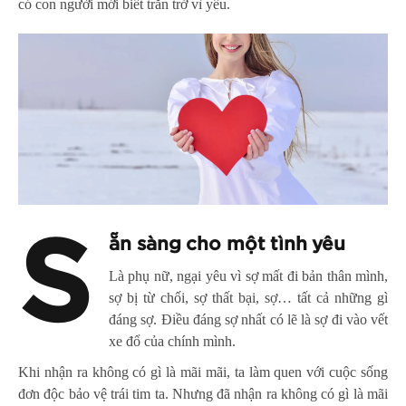
có con người mới biết trăn trở vì yêu.
S
ẵn sàng cho một tình yêu
Là phụ nữ, ngại yêu vì sợ mất đi bản thân mình,
sợ bị từ chối, sợ thất bại, sợ… tất cả những gì
đáng sợ. Điều đáng sợ nhất có lẽ là sợ đi vào vết
xe đổ của chính mình.
Khi nhận ra không có gì là mãi mãi, ta làm quen với cuộc sống
đơn độc bảo vệ trái tim ta. Nhưng đã nhận ra không có gì là mãi