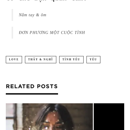
Nắm tay & ôm
ĐƠN PHƯƠNG MỘT CUỘC TÌNH
LOVE
THẤY & NGHĨ
TÌNH YÊU
YÊU
RELATED POSTS