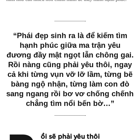
——————-
“Phái đẹp sinh ra là để kiếm tìm
hạnh phúc giữa ma trận yêu
đương đầy mật ngọt lẫn chông gai.
Rồi nàng cũng phải yêu thôi, ngay
cả khi từng vụn vỡ lỡ lầm, từng bẽ
bàng ngộ nhận, từng làm con đò
sang ngang rồi bơ vơ chống chếnh
chẳng tìm nổi bến bờ…”
——————-
ồi sẽ phải yêu thôi