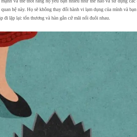
 mạnh và thề thốt rằng họ yêu bạn nhiều như thế nào và sử dụng các 
quan hệ này. Họ sẽ không thay đổi hành vi lạm dụng của mình và bạn có
ặp đi lặp lại: tổn thương và hàn gắn cứ mãi nối đuôi nhau.