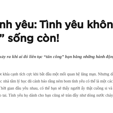
h yêu: Tình yêu khô
” sống còn!
ảy ra khi ai đó liên tục “tấn công” bạn bằng những hành độn
t khía cạnh tích cực khi bắt đầu một mối quan hệ lãng mạn. Nhưng dầ
c nhà tâm lý học đã cảnh báo rằng ném bom tình yêu có thể là một các
hời gian đầu yêu nhau, có thể bạn sẽ thấy người ấy thật cuồng si v
o tai. Tình yêu họ dành cho bạn cũng sẽ tràn đầy như dòng nước chảy,