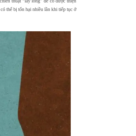
chiến thuật “lấy lòng” để có được thiện
 thể bị tổn hại nhiều lần khi tiếp tục ở