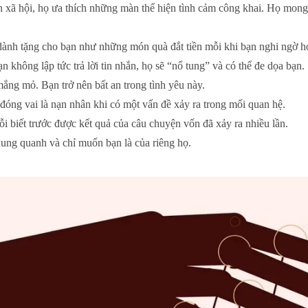
n xã hội, họ ưa thích những màn thể hiện tình cảm công khai. Họ mon
 dành tặng cho bạn như những món quà đắt tiền mỗi khi bạn nghi ngờ h
n không lập tức trả lời tin nhắn, họ sẽ “nổ tung” và có thể đe dọa bạn.
mắng mỏ. Bạn trở nên bất an trong tình yêu này.
đóng vai là nạn nhân khi có một vấn đề xảy ra trong mối quan hệ.
ỗi biết trước được kết quả của câu chuyện vốn đã xảy ra nhiều lần.
 xung quanh và chỉ muốn bạn là của riêng họ.