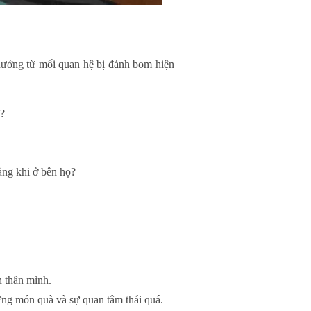
 hưởng từ mối quan hệ bị đánh bom hiện
g?
ắng khi ở bên họ?
n thân mình.
ững món quà và sự quan tâm thái quá.