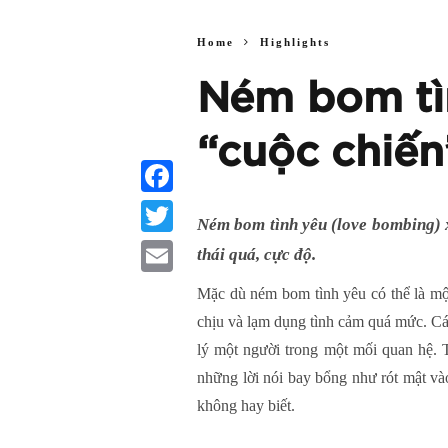
Home
Highlights
Ném bom tìn
“cuộc chiến
Facebook
Ném bom tình yêu (love bombing) x
Twitter
thái quá, cực độ.
Email
Mặc dù ném bom tình yêu có thể là mộ
chịu và lạm dụng tình cảm quá mức. Cá
lý một người trong một mối quan hệ. T
những lời nói bay bổng như rót mật và
không hay biết.