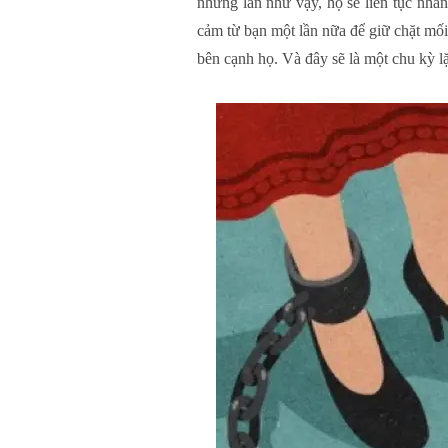
những lần như vậy, họ sẽ liên tục nhấn
cảm từ bạn một lần nữa để giữ chặt mối 
bên cạnh họ. Và đây sẽ là một chu kỳ l