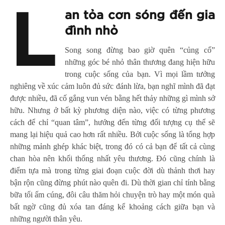
L
an tỏa cơn sóng đến gia
đình nhỏ
Song song đừng bao giờ quên “củng cố”
những góc bé nhỏ thân thương đang hiện hữu
trong cuộc sống của bạn. Vì mọi lầm tưởng
nghiêng về xúc cảm luôn đủ sức đánh lừa, bạn nghĩ mình đã đạt
được nhiều, đã cố gắng vun vén bằng hết thảy những gì mình sở
hữu. Nhưng ở bất kỳ phương diện nào, việc có từng phương
cách để chỉ “quan tâm”, hướng đến từng đối tượng cụ thể sẽ
mang lại hiệu quả cao hơn rất nhiều. Bởi cuộc sống là tổng hợp
những mảnh ghép khác biệt, trong đó có cả bạn để tất cả cùng
chan hòa nên khối thống nhất yêu thương. Đó cũng chính là
điểm tựa mà trong từng giai đoạn cuộc đời dù thảnh thơi hay
bận rộn cũng đừng phút nào quên đi. Dù thời gian chỉ tính bằng
bữa tối ấm cúng, đôi câu thăm hỏi chuyện trò hay một món quà
bất ngờ cũng đủ xóa tan đáng kể khoảng cách giữa bạn và
những người thân yêu.