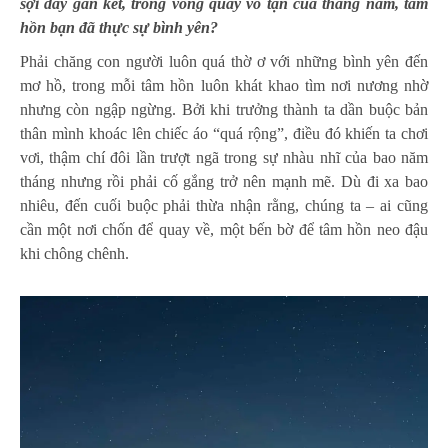
sợi dây gắn kết, trong vòng quay vô tận của tháng năm, tâm
hồn bạn đã thực sự bình yên?
Phải chăng con người luôn quá thờ ơ với những bình yên đến
mơ hồ, trong mỗi tâm hồn luôn khát khao tìm nơi nương nhờ
nhưng còn ngập ngừng. Bởi khi trưởng thành ta dần buộc bản
thân mình khoác lên chiếc áo “quá rộng”, điều đó khiến ta chơi
vơi, thậm chí đôi lần trượt ngã trong sự nhàu nhĩ của bao năm
tháng nhưng rồi phải cố gắng trở nên mạnh mẽ. Dù đi xa bao
nhiêu, đến cuối buộc phải thừa nhận rằng, chúng ta – ai cũng
cần một nơi chốn để quay về, một bến bờ để tâm hồn neo đậu
khi chông chênh.