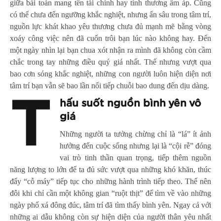
giữa bài toán mang tên tài chính hay tình thương ấm áp. Cũng
có thể chưa đến ngưỡng khắc nghiệt, nhưng ẩn sâu trong tâm trí,
nguồn lực khát khao yêu thương chưa đủ mạnh mẽ bằng vòng
xoáy công việc nên đã cuốn trôi bạn lúc nào không hay. Đến
một ngày nhìn lại bạn chua xót nhận ra mình đã không còn cầm
chắc trong tay những điều quý giá nhất. Thế nhưng vượt qua
bao cơn sóng khắc nghiệt, những con người luôn hiện diện nơi
tâm trí bạn vẫn sẽ bao lần nối tiếp chuỗi bao dung đến dịu dàng.
T
hấu suốt nguồn bình yên vô
giá
Những người ta tưởng chừng chỉ là “lá” ít ảnh
hưởng đến cuộc sống nhưng lại là “cội rễ” đóng
vai trò tinh thần quan trọng, tiếp thêm nguồn
năng lượng to lớn để ta đủ sức vượt qua những khó khăn, thúc
đẩy “cỗ máy” tiếp tục cho những hành trình tiếp theo. Thế nên
đôi khi chỉ cần một không gian “ruột thịt” để tìm về vào những
ngày phố xá đông đúc, tâm trí đã tìm thấy bình yên. Ngay cả với
những ai dẫu không còn sự hiện diện của người thân yêu nhất