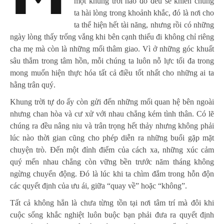
một khung trời nào đó đều sẽ khiến chúng
ta hài lòng trong khoảnh khắc, đó là nơi cho
ta thể hiện hết tài năng, nhưng rồi có những
ngày lòng thấy trống vắng khi bên cạnh thiếu đi không chỉ riêng
cha mẹ mà còn là những mối thâm giao. Vì ở những góc khuất
sâu thẳm trong tâm hồn, mỗi chúng ta luôn nỗ lực tối đa trong
mong muốn hiện thực hóa tất cả điều tốt nhất cho những ai ta
hằng trân quý.
Khung trời tự do ấy còn gửi đến những mối quan hệ bên ngoài
nhưng chan hòa và cư xử với nhau chẳng kém tình thân. Có lẽ
chúng ra đều nâng niu và trân trọng hết thảy nhưng không phải
lúc nào thời gian cũng cho phép diễn ra những buổi gặp mặt
chuyện trò. Đến một đỉnh điểm của cách xa, những xúc cảm
quý mến nhau chẳng còn vững bền trước năm tháng không
ngừng chuyển động. Đó là lúc khi ta chìm đắm trong hỗn độn
các quyết định của ưu ái, giữa “quay về” hoặc “không”.
Tất cả không hẳn là chưa từng tồn tại nơi tâm trí mà đôi khi
cuộc sống khắc nghiệt luôn buộc bạn phải đưa ra quyết định