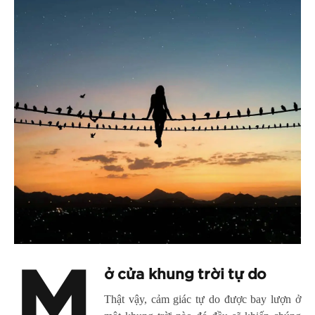
M
ở cửa khung trời tự do
Thật vậy, cảm giác tự do được bay lượn ở