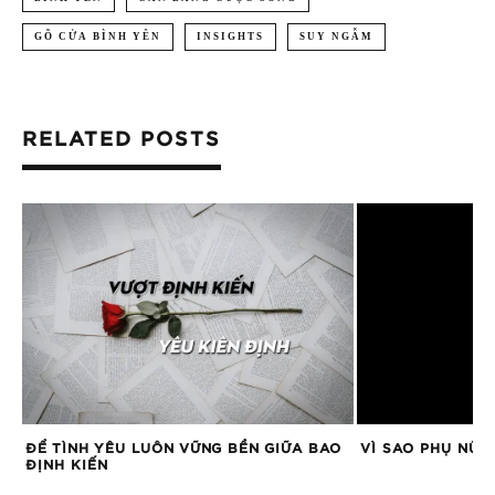
GÕ CỬA BÌNH YÊN
INSIGHTS
SUY NGẪM
RELATED POSTS
ẠI
ĐỂ TÌNH YÊU LUÔN VỮNG BỀN GIỮA BAO
VÌ SAO PHỤ NỮ 
ĐỊNH KIẾN