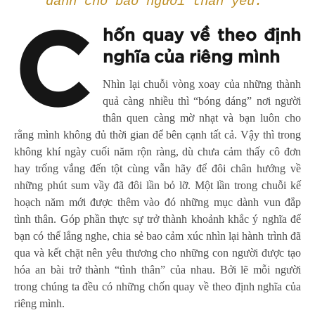
dành cho bao người thân yêu.”
C
hốn quay về theo định
nghĩa của riêng mình
Nhìn lại chuỗi vòng xoay của những thành
quả càng nhiều thì “bóng dáng” nơi người
thân quen càng mờ nhạt và bạn luôn cho
rằng mình không đủ thời gian để bên cạnh tất cả. Vậy thì trong
không khí ngày cuối năm rộn ràng, dù chưa cảm thấy cô đơn
hay trống vắng đến tột cùng vẫn hãy để đôi chân hướng về
những phút sum vầy đã đôi lần bỏ lỡ. Một lần trong chuỗi kế
hoạch năm mới được thêm vào đó những mục dành vun đắp
tình thân. Góp phần thực sự trở thành khoảnh khắc ý nghĩa để
bạn có thể lắng nghe, chia sẻ bao cảm xúc nhìn lại hành trình đã
qua và kết chặt nên yêu thương cho những con người được tạo
hóa an bài trở thành “tình thân” của nhau. Bởi lẽ mỗi người
trong chúng ta đều có những chốn quay về theo định nghĩa của
riêng mình.