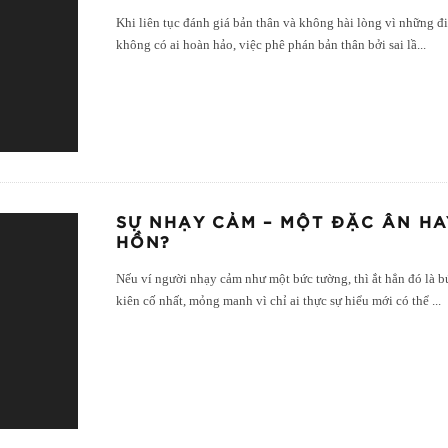
Khi liên tục đánh giá bản thân và không hài lòng vì những đi
không có ai hoàn hảo, việc phê phán bản thân bởi sai lầ
...
SỰ NHẠY CẢM – MỘT ĐẶC ÂN H
HỒN?
Nếu ví người nhạy cảm như một bức tường, thì ắt hẳn đó là 
kiên cố nhất, mỏng manh vì chỉ ai thực sự hiểu mới có thể
...