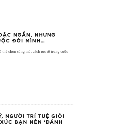
HOẶC NGẮN, NHƯNG
UỘC ĐỜI MÌNH…
ó thể chọn sống một cách rực rỡ trong cuộc
, NGƯỜI TRÍ TUỆ GIỎI
 XÚC BẠN NÊN ‘ĐÁNH