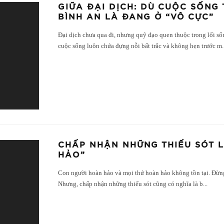
GIỮA ĐẠI DỊCH: DÙ CUỘC SỐNG
BÌNH AN LÀ ĐANG Ở “VÔ CỰC”
Đại dịch chưa qua đi, nhưng quỹ đạo quen thuộc trong lối số
cuộc sống luôn chứa đựng nỗi bất trắc và không hẹn trước m
.
CHẤP NHẬN NHỮNG THIẾU SÓT 
HẢO”
Con người hoàn hảo và mọi thứ hoàn hảo không tồn tại. Đừng 
Nhưng, chấp nhận những thiếu sót cũng có nghĩa là b
...