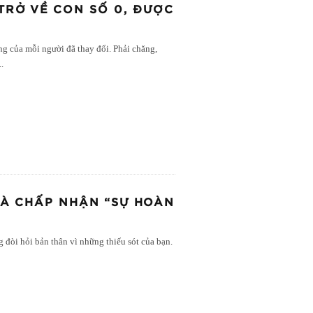
 TRỞ VỀ CON SỐ 0, ĐƯỢC
ng của mỗi người đã thay đổi. Phải chăng,
..
LÀ CHẤP NHẬN “SỰ HOÀN
đòi hỏi bản thân vì những thiếu sót của bạn.