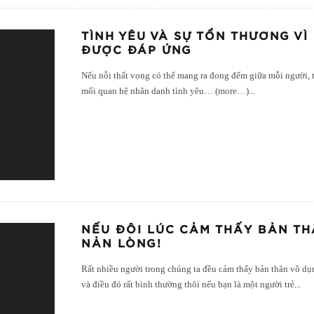
TÌNH YÊU VÀ SỰ TỔN THƯƠNG V
ĐƯỢC ĐÁP ỨNG
Nếu nỗi thất vọng có thể mang ra đong đếm giữa mỗi người, t
mối quan hệ nhân danh tình yêu… (more…)
...
NẾU ĐÔI LÚC CẢM THẤY BẢN TH
NẢN LÒNG!
Rất nhiều người trong chúng ta đều cảm thấy bản thân vô dụ
và điều đó rất bình thường thôi nếu bạn là một người trẻ
...