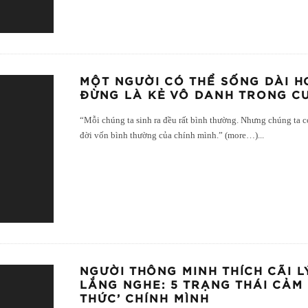
MỘT NGƯỜI CÓ THỂ SỐNG DÀI 
ĐỪNG LÀ KẺ VÔ DANH TRONG C
“Mỗi chúng ta sinh ra đều rất bình thường. Nhưng chúng ta c
đời vốn bình thường của chính mình.” (more…)
...
NGƯỜI THÔNG MINH THÍCH CÃI LÝ
LẮNG NGHE: 5 TRẠNG THÁI CẢM
THỨC’ CHÍNH MÌNH