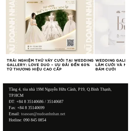
XU
TRẢI NGHIỆM THỬ VÁY CƯỚI TẠI WEDDING
WEDDING GALLER
GALLERY: LOVE DUO – ƯU ĐÃI ĐẾN 60%
LÃM CƯỚI VÀ NH
TỪ THƯƠNG HIỆU CAO CẤP
ĐÁM CƯỚI
Tầng 4, tòa nhà 19M Nguyễn Hữu Cảnh, P19, Q.Bình Thạnh,
TP.HCM
ĐT: +84 8 35140686 / 35140687
Fax: +84 8 35140699
Email:
toasoan@nudoanhnhan.net
Hotline: 090 845 0854