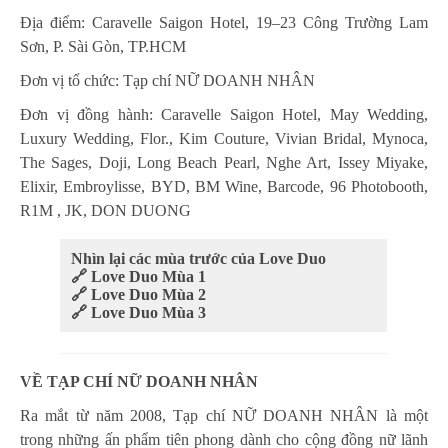
Địa điểm: Caravelle Saigon Hotel, 19–23 Công Trường Lam
Sơn, P. Sài Gòn, TP.HCM
Đơn vị tổ chức: Tạp chí NỮ DOANH NHÂN
Đơn vị đồng hành: Caravelle Saigon Hotel, May Wedding,
Luxury Wedding, Flor., Kim Couture, Vivian Bridal, Mynoca,
The Sages, Doji, Long Beach Pearl, Nghe Art, Issey Miyake,
Elixir, Embroylisse, BYD, BM Wine, Barcode, 96 Photobooth,
R1M , JK, DON DUONG
Nhìn lại các mùa trước của Love Duo
🔗
Love Duo Mùa 1
🔗
Love Duo Mùa 2
🔗
Love Duo Mùa 3
VỀ TẠP CHÍ NỮ DOANH NHÂN
Ra mắt từ năm 2008, Tạp chí NỮ DOANH NHÂN là một
trong những ấn phẩm tiên phong dành cho cộng đồng nữ lãnh