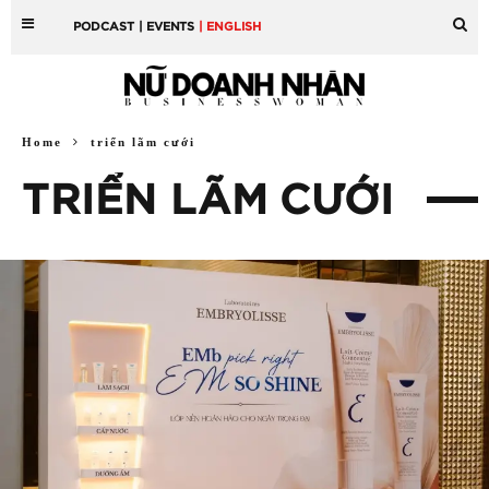
PODCAST
| EVENTS
| ENGLISH
Home
triển lãm cưới
TRIỂN LÃM CƯỚI