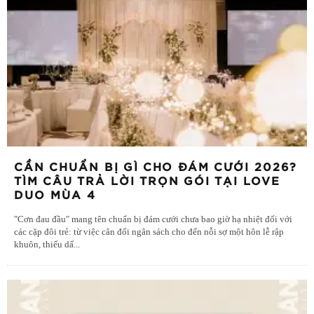
CẦN CHUẨN BỊ GÌ CHO ĐÁM CƯỚI 2026?
TÌM CÂU TRẢ LỜI TRỌN GÓI TẠI LOVE
DUO MÙA 4
"Cơn đau đầu" mang tên chuẩn bị đám cưới chưa bao giờ hạ nhiệt đối với
các cặp đôi trẻ: từ việc cân đối ngân sách cho đến nỗi sợ một hôn lễ rập
khuôn, thiếu dấ
...