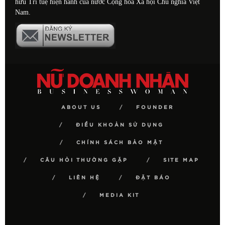
hữu Trí tuệ hiện hành của nước Cộng hòa Xã hội Chủ nghĩa Việt
Nam.
ABOUT US
FOUNDER
ĐIỀU KHOẢN SỬ DỤNG
CHÍNH SÁCH BẢO MẬT
CÂU HỎI THƯỜNG GẶP
SITE MAP
LIÊN HỆ
ĐẶT BÁO
MEDIA KIT