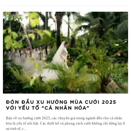
ĐÓN ĐẦU XU HƯỚNG MÙA CƯỚI 2025
VỚI YẾU TỐ “CÁ NHÂN HÓA”
Bàn về xu hướng cưới 2025, các chuyên gia trong ngành đều cho cá nhân
hóa là yếu tố nổi bật. Các thiết kế và phong cách cưới không chỉ dừng lại ở
sự tinh tế, t
...