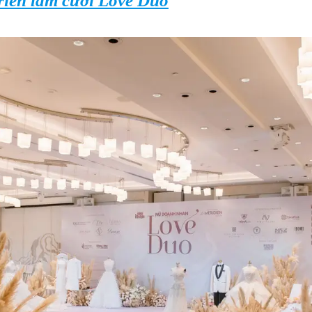
riển lãm cưới Love Duo