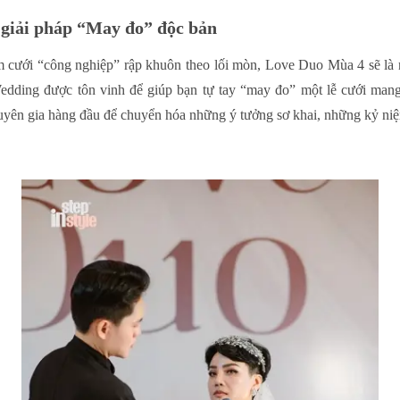
i giải pháp “May đo” độc bản
m cưới “công nghiệp” rập khuôn theo lối mòn, Love Duo Mùa 4 sẽ là 
edding được tôn vinh để giúp bạn tự tay “may đo” một lễ cưới man
huyên gia hàng đầu để chuyển hóa những ý tưởng sơ khai, những kỷ ni