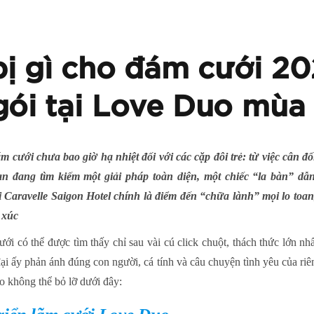
ị gì cho đám cưới 20
 gói tại Love Duo mùa
cưới chưa bao giờ hạ nhiệt đối với các cặp đôi trẻ: từ việc cân đố
n đang tìm kiếm một giải pháp toàn diện, một chiếc “la bàn” dẫn
i Caravelle Saigon Hotel chính là điểm đến “chữa lành” mọi lo toan
 xúc
ới có thể được tìm thấy chỉ sau vài cú click chuột, thách thức lớn n
đại ấy phản ánh đúng con người, cá tính và câu chuyện tình yêu của ri
do không thể bỏ lỡ dưới đây: