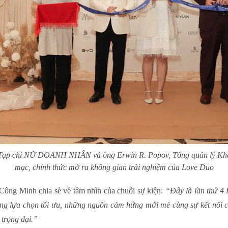
p chí NỮ DOANH NHÂN và ông Erwin R. Popov, Tổng quản lý Khách
mạc, chính thức mở ra không gian trải nghiệm của Love Duo
 Công Minh chia sẻ về tầm nhìn của chuỗi sự kiện:
“Đây là lần thứ 4
g lựa chọn tối ưu, những nguồn cảm hứng mới mẻ cùng sự kết nối chặ
 trọng đại.”