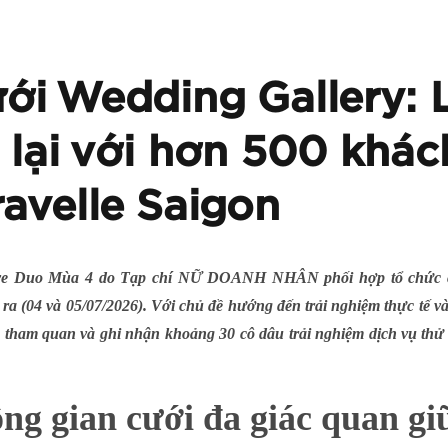
ưới Wedding Gallery:
lại với hơn 500 khá
ravelle Saigon
Love Duo Mùa 4 do Tạp chí NỮ DOANH NHÂN phối hợp tổ chức c
 ra (04 và 05/07/2026). Với chủ đề hướng đến trải nghiệm thực tế v
tham quan và ghi nhận khoảng 30 cô dâu trải nghiệm dịch vụ thử vá
ng gian cưới đa giác quan giữ