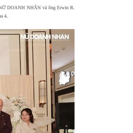
 chí NỮ DOANH NHÂN và ông Erwin R.
a 4.