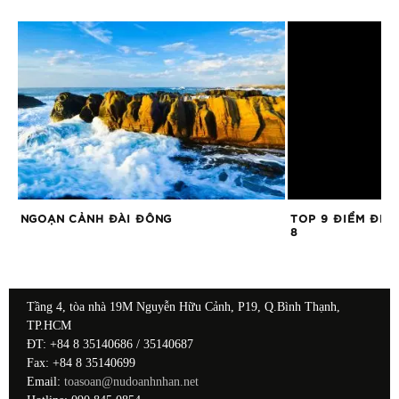
NGOẠN CẢNH ĐÀI ĐÔNG
TOP 9 ĐIỂM ĐẾN
8
Tầng 4, tòa nhà 19M Nguyễn Hữu Cảnh, P19, Q.Bình Thạnh,
TP.HCM
ĐT: +84 8 35140686 / 35140687
Fax: +84 8 35140699
Email:
toasoan@nudoanhnhan.net