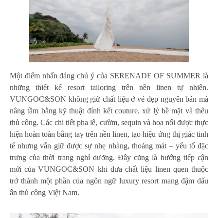
Một điểm nhấn đáng chú ý của SERENADE OF SUMMER là
những thiết kế resort tailoring trên nền linen tự nhiên.
VUNGOC&SON không giữ chất liệu ở vẻ đẹp nguyên bản mà
nâng tầm bằng kỹ thuật đính kết couture, xử lý bề mặt và thêu
thủ công. Các chi tiết pha lê, cườm, sequin và hoa nổi được thực
hiện hoàn toàn bằng tay trên nền linen, tạo hiệu ứng thị giác tinh
tế nhưng vẫn giữ được sự nhẹ nhàng, thoáng mát – yếu tố đặc
trưng của thời trang nghỉ dưỡng. Đây cũng là hướng tiếp cận
mới của VUNGOC&SON khi đưa chất liệu linen quen thuộc
trở thành một phần của ngôn ngữ luxury resort mang đậm dấu
ấn thủ công Việt Nam.