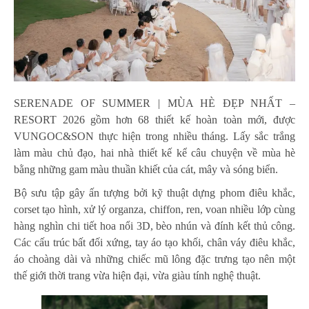
SERENADE OF SUMMER | MÙA HÈ ĐẸP NHẤT –
RESORT 2026 gồm hơn 68 thiết kế hoàn toàn mới, được
VUNGOC&SON thực hiện trong nhiều tháng. Lấy sắc trắng
làm màu chủ đạo, hai nhà thiết kế kể câu chuyện về mùa hè
bằng những gam màu thuần khiết của cát, mây và sóng biển.
Bộ sưu tập gây ấn tượng bởi kỹ thuật dựng phom điêu khắc,
corset tạo hình, xử lý organza, chiffon, ren, voan nhiều lớp cùng
hàng nghìn chi tiết hoa nổi 3D, bèo nhún và đính kết thủ công.
Các cấu trúc bất đối xứng, tay áo tạo khối, chân váy điêu khắc,
áo choàng dài và những chiếc mũ lông đặc trưng tạo nên một
thế giới thời trang vừa hiện đại, vừa giàu tính nghệ thuật.