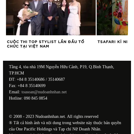
TSAFARI KỈ NIỆM 12 NĂM THÀNH LẬP
4 CÁCH ĐỐI PHÓ
ĐỂ MẶC!”
Tầng 4, tòa nhà 19M Nguyễn Hữu Cảnh, P19, Q.Bình Thạnh,
TP.HCM
ĐT: +84 8 35140686 / 35140687
Fax: +84 8 35140699
Email:
toasoan@nudoanhnhan.net
Hotline: 090 845 0854
© 2008 - 2023 Nudoanhnhan.net. All rights reserved
® Tất cả hình ảnh và nội dung trong website này thuộc bản quyền
của One Pacific Holdings và Tạp chí Nữ Doanh Nhân.