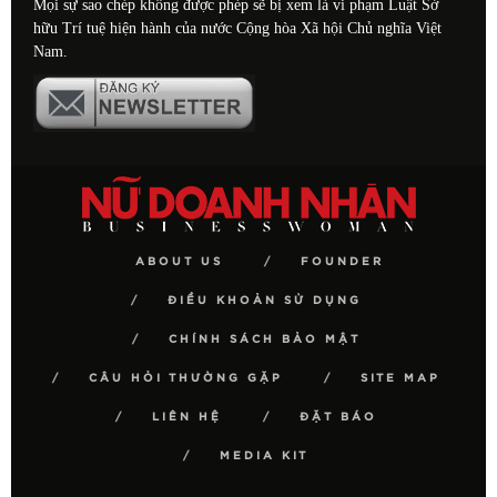
Mọi sự sao chép không được phép sẽ bị xem là vi phạm Luật Sở
hữu Trí tuệ hiện hành của nước Cộng hòa Xã hội Chủ nghĩa Việt
Nam.
ABOUT US
FOUNDER
ĐIỀU KHOẢN SỬ DỤNG
CHÍNH SÁCH BẢO MẬT
CÂU HỎI THƯỜNG GẶP
SITE MAP
LIÊN HỆ
ĐẶT BÁO
MEDIA KIT