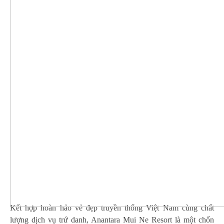
Kết hợp hoàn hảo vẻ đẹp truyền thống Việt Nam cùng chất
lượng dịch vụ trứ danh, Anantara Mui Ne Resort là một chốn