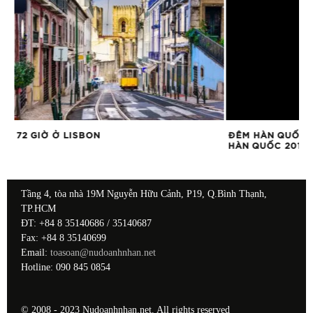
72 GIỜ Ở LISBON
ĐÊM HÀN QUỐC V
HÀN QUỐC 2017
Tầng 4, tòa nhà 19M Nguyễn Hữu Cảnh, P19, Q.Bình Thạnh,
TP.HCM
ĐT: +84 8 35140686 / 35140687
Fax: +84 8 35140699
Email:
toasoan@nudoanhnhan.net
Hotline: 090 845 0854
© 2008 - 2023 Nudoanhnhan.net. All rights reserved