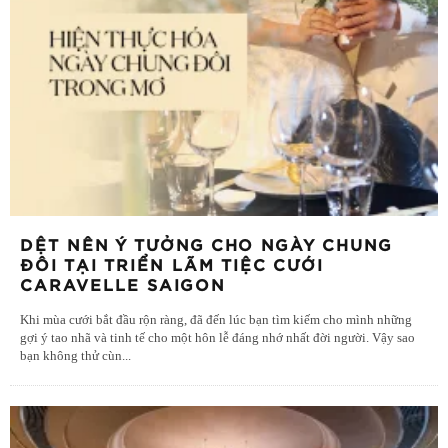
DỆT NÊN Ý TƯỞNG CHO NGÀY CHUNG
ĐÔI TẠI TRIỂN LÃM TIỆC CƯỚI
CARAVELLE SAIGON
Khi mùa cưới bắt đầu rộn ràng, đã đến lúc bạn tìm kiếm cho mình những
gợi ý tao nhã và tinh tế cho một hôn lễ đáng nhớ nhất đời người. Vậy sao
bạn không thử cùn
...