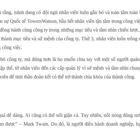
 rằng, mình đang có đội ngũ nhân viên luôn gắn bó và toàn tâm toàn 
sự Quốc tế TowersWatson, hầu hết nhân viên tận tâm trong công việc
ồng hành cùng công ty trong những mục tiêu và tầm nhìn chiến lược. 
thành mục tiêu và sứ mệnh của công ty. Thứ 3, nhân viên luôn trông đ
g công việc.
 bỏ công ty, mà đúng hơn là họ muốn chia tay với một số người quản
a tập thể, từ nhân viên đến các cấp quản lý vì sứ mệnh và tầm nh
 viên để tinh thần đoàn kết có thể trở thành chìa khóa của thành công.
quá dễ dàng. Ai cũng có thể nổi giận cả. Tuy nhiên, nổi nóng đúng n
àm được” – Mark Twain. Do đó, là người điều hành doanh nghiệp, bạ