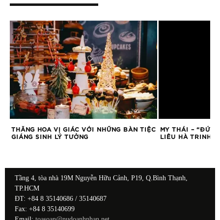
E
THĂNG HOA VỊ GIÁC VỚI NHỮNG BÀN TIỆC
MY THÁI – “ĐỨA 
GIÁNG SINH LÝ TƯỞNG
LIÊU HÀ TRINH
Tầng 4, tòa nhà 19M Nguyễn Hữu Cảnh, P19, Q.Bình Thạnh,
TP.HCM
ĐT: +84 8 35140686 / 35140687
Fax: +84 8 35140699
Email:
toasoan@nudoanhnhan.net