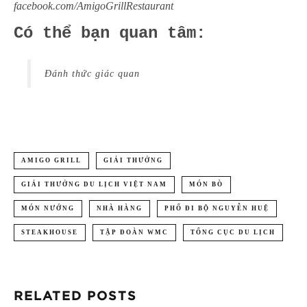
facebook.com/AmigoGrillRestaurant
Có thể bạn quan tâm:
Đánh thức giác quan
AMIGO GRILL
GIẢI THƯỞNG
GIẢI THƯỞNG DU LỊCH VIỆT NAM
MÓN BÒ
MÓN NƯỚNG
NHÀ HÀNG
PHỐ ĐI BỘ NGUYỄN HUỆ
STEAKHOUSE
TẬP ĐOÀN WMC
TỔNG CỤC DU LỊCH
RELATED POSTS