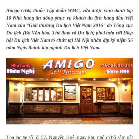
Amigo Grill, thuộc Tập đoàn WMC,
vừa được
vinh danh top
10 Nhà hàng ăn uống phục vụ khách du lịch hàng đầu Việt
Nam
của “Giải thưởng Du lịch Việt Nam 2016” do Tổng cục
Du lịch
(Bộ Văn hóa, Thể thao và Du lịch) phối hợp với Hiệp
hội Du lịch Việt Nam
tổ chức tại Hà Nội
nhân dịp kỷ niệm 56
năm Ngày thành lập ngành Du lịch Việt Nam.
Tọa lạc tại số 55-57, Nguyễn Huệ, ngay khu phố đi bộ sầm uất