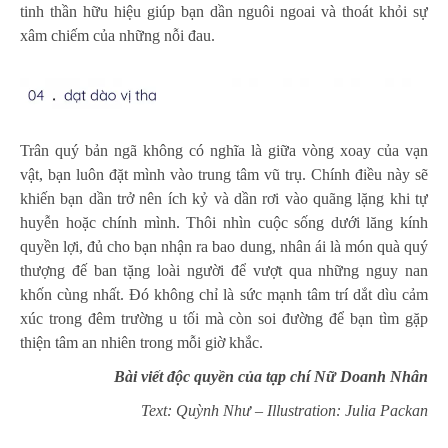
tinh thần hữu hiệu giúp bạn dần nguôi ngoai và thoát khỏi sự
xâm chiếm của những nỗi đau.
Trân quý bản ngã không có nghĩa là giữa vòng xoay của vạn
vật, bạn luôn đặt mình vào trung tâm vũ trụ. Chính điều này sẽ
khiến bạn dần trở nên ích kỷ và dần rơi vào quãng lặng khi tự
huyễn hoặc chính mình. Thôi nhìn cuộc sống dưới lăng kính
quyền lợi, đủ cho bạn nhận ra bao dung, nhân ái là món quà quý
thượng đế ban tặng loài người để vượt qua những nguy nan
khốn cùng nhất. Đó không chỉ là sức mạnh tâm trí dắt dìu cảm
xúc trong đêm trường u tối mà còn soi đường để bạn tìm gặp
thiện tâm an nhiên trong mỗi giờ khắc.
Bài viết độc quyền của tạp chí Nữ Doanh Nhân
Text: Quỳnh Như – Illustration: Julia Packan