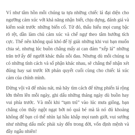
Ví như tâm hồn mỗi chúng ta tựa những chiếc lá đại diện cho
ngưỡng cảm xúc với khả năng nhận biết, chịu đựng, đánh giá và
kiểm soát trước những biến cố. Từ đó, thấu hiểu mọi cung bậc
rõ rệt, dần làm chủ cảm xúc và chế ngự theo tâm hướng tích
cực. Thế nên không quá khó để lý giải những khi vui bạn muốn
chia sẻ, nhưng lúc buồn chẳng mấy ai can đảm “xếp lá” những
trăn trở ấy để người khác thấu nỗi đau. Nhưng dù mỗi chúng ta
có những tính cách và số phận khác nhau, sẽ chẳng thể nhận xét
đúng hay sai trước lời phán quyết cuối cùng cho chiếc lá xúc
cảm của chính mình.
Đừng vội vã để nhàu nát, mà hãy tìm cách để từng phiến lá rộng
lớn thêm lên mỗi ngày, ghi dấu những tháng ngày dù buồn hay
vui phía trước. Và mỗi khi “tạm trú” vào lúc mưa giông, bạn
chẳng còn thấy ngột ngạt bởi nó quá bé mà là nó đủ khoảng
không để bạn có thể nhìn lại hầu khắp mọi ranh giới, vui sướng
như những dấu mốc phải xảy đến trong đời, vốn định mệnh và
đầy ngẫu nhiên!