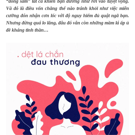
“đóng sầm” tất cả khiến bạn dường như rơi vào tuyệt vọng.
Và đó là điều vốn chẳng thể nào tránh khỏi như việc miễn
cưỡng đón nhận cơn lốc với độ nguy hiểm đủ quật ngã bạn.
Nhưng đừng quá lo lắng, đâu đó vẫn còn những mầm lá ấp ủ
đề kháng tinh thần…