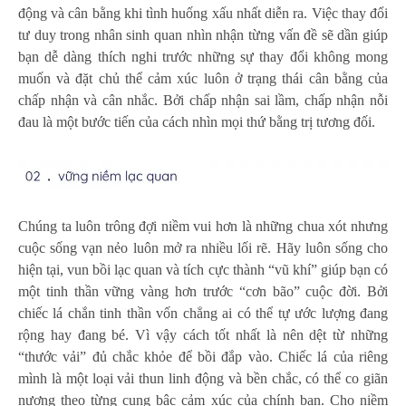
động và cân bằng khi tình huống xấu nhất diễn ra. Việc thay đổi
tư duy trong nhân sinh quan nhìn nhận từng vấn đề sẽ dần giúp
bạn dễ dàng thích nghi trước những sự thay đổi không mong
muốn và đặt chủ thể cảm xúc luôn ở trạng thái cân bằng của
chấp nhận và cân nhắc. Bởi chấp nhận sai lầm, chấp nhận nỗi
đau là một bước tiến của cách nhìn mọi thứ bằng trị tương đối.
Chúng ta luôn trông đợi niềm vui hơn là những chua xót nhưng
cuộc sống vạn nẻo luôn mở ra nhiều lối rẽ. Hãy luôn sống cho
hiện tại, vun bồi lạc quan và tích cực thành “vũ khí” giúp bạn có
một tinh thần vững vàng hơn trước “cơn bão” cuộc đời. Bởi
chiếc lá chắn tinh thần vốn chẳng ai có thể tự ước lượng đang
rộng hay đang bé. Vì vậy cách tốt nhất là nên dệt từ những
“thước vải” đủ chắc khỏe để bồi đắp vào. Chiếc lá của riêng
mình là một loại vải thun linh động và bền chắc, có thể co giãn
nương theo từng cung bậc cảm xúc của chính bạn. Cho niềm