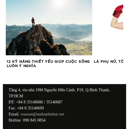
A,
12 KỸ NĂNG THIẾT YẾU GIÚP CUỘC SỐNG
LÀ PHỤ NỮ, TÔI
LUÔN Ý NGHĨA
Tầng 4, tòa nhà 19M Nguyễn Hữu Cảnh, P19, Q.Bình Thạnh,
TP.HCM
ĐT: +84 8 35140686 / 35140687
Fax: +84 8 35140699
Email:
toasoan@nudoanhnhan.net
Hotline: 090 845 0854