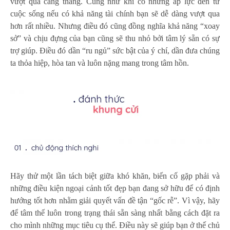
vượt qua căng thẳng. Cũng như khi có những áp lực đến từ
cuộc sống nếu có khả năng tài chính bạn sẽ dễ dàng vượt qua
hơn rất nhiều. Nhưng điều đó cũng đồng nghĩa khả năng “xoay
sở” và chịu đựng của bạn cũng sẽ thu nhỏ bởi tâm lý sẵn có sự
trợ giúp. Điều đó dần “ru ngủ” sức bật của ý chí, dần đưa chúng
ta thỏa hiệp, hòa tan và luôn nặng mang trong tâm hồn.
Hãy thử một lần tách biệt giữa khó khăn, biến cố gặp phải và
những điều kiện ngoại cảnh tốt đẹp bạn đang sở hữu để có định
hướng tốt hơn nhằm giải quyết vấn đề tận “gốc rễ”. Vì vậy, hãy
để tâm thế luôn trong trạng thái sẵn sàng nhất bằng cách đặt ra
cho mình những mục tiêu cụ thể. Điều này sẽ giúp bạn ở thế chủ