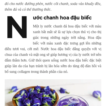
đó cho nước đường phèn, nước cốt chanh, soda vào khuấy đều,
thêm đá và có thể thưởng thức.
N
ước chanh hoa đậu biếc
Một ly nước chanh đá hoa đậu biếc với màu
xanh bắt mắt sẽ là sự lựa chọn thú vị cho thị
giác trong những ngày trời nắng. Hoa đậu
biếc với màu xanh đặc trưng gợi lên những
điều tươi vui, cởi mở. Nước hoa đậu biếc đắng quyện với vị
chua của chanh và mật ong sẽ giúp hương vị của ly nước trở nên
đằm thắm hơn. Giữ thói quen uống nước hoa đậu biếc đặc biệt
giúp làn da của bạn tránh bị lão hóa sớm do tăng độ đàn hồi và
bổ sung collagen trong thành phần của nó.