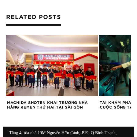
RELATED POSTS
MACHIDA SHOTEN KHAI TRƯƠNG NHÀ
TÁI KHÁM PHÁ Ẩ
HÀNG REMEN THỨ HAI TẠI SÀI GÒN
CUỘC SỐNG TẠI 
Tầng 4, tòa nhà 19M Nguyễn Hữu Cảnh, P19, Q.Bình Thạnh,