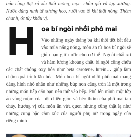
bún cùng thịt xá xíu thái mỏng, mọc, chân giò và lạp xưởng.
Nước dùng ninh từ xương heo, rưới vào tô khi thật nóng. Thêm
chanh, ớt tùy khẩu vị.
H
oa bí ngòi nhồi phô mai
Vào những ngày tháng ba khi thời tiết bắt đầu
vào mùa nắng nóng, món ăn từ hoa bí ngòi sẽ
giúp bạn giữ nước cho cơ thể. Ngoài chất xơ
và hàm lượng khoáng chất, bí ngòi cũng chứa
các chất chống oxy hóa như beta carotene, lutein… giúp làm
chậm quá trình lão hóa. Món hoa bí ngòi nhồi phô mai mang
dáng hình nhỏ nhắn như những búp non căng tròn là một trong
những món hấp dẫn bạn nên thử vào bếp. Phủ lên mình một lớp
áo vàng ruộm của bột chiên giòn và béo thơm của phô mai tan
chảy, hương vị của món ăn vừa quen nhưng cũng thật lạ như
những cung bậc cảm xúc của người phụ nữ trong ngày của
riêng mình.