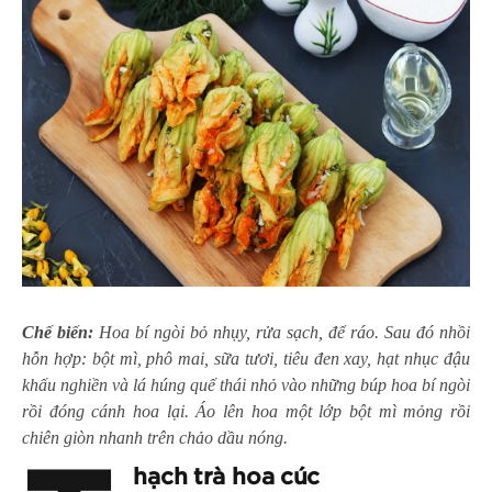
Chế biến:
Hoa bí ngòi bỏ nhụy, rửa sạch, để ráo. Sau đó nhồi
hỗn hợp: bột mì, phô mai, sữa tươi, tiêu đen xay, hạt nhục đậu
khấu nghiền và lá húng quế thái nhỏ vào những búp hoa bí ngòi
rồi đóng cánh hoa lại. Áo lên hoa một lớp bột mì mỏng rồi
chiên giòn nhanh trên chảo dầu nóng.
hạch trà hoa cúc