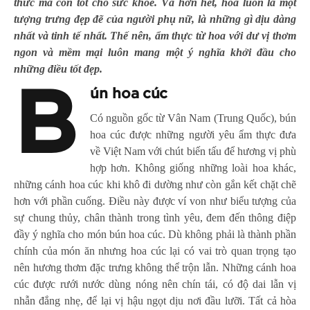
thức mà còn tốt cho sức khỏe. Và hơn hết, hoa luôn là một
tượng trưng đẹp đẽ của người phụ nữ, là những gì dịu dàng
nhất và tinh tế nhất. Thế nên, ẩm thực từ hoa với dư vị thơm
ngon và mềm mại luôn mang một ý nghĩa khởi đầu cho
những điều tốt đẹp.
B
ún hoa cúc
Có nguồn gốc từ Vân Nam (Trung Quốc), bún
hoa cúc được những người yêu ẩm thực đưa
về Việt Nam với chút biến tấu để hương vị phù
hợp hơn. Không giống những loài hoa khác,
những cánh hoa cúc khi khô đi dường như còn gắn kết chặt chẽ
hơn với phần cuống. Điều này được ví von như biểu tượng của
sự chung thủy, chân thành trong tình yêu, đem đến thông điệp
đầy ý nghĩa cho món bún hoa cúc. Dù không phải là thành phần
chính của món ăn nhưng hoa cúc lại có vai trò quan trọng tạo
nên hương thơm đặc trưng không thể trộn lẫn. Những cánh hoa
cúc được rưới nước dùng nóng nên chín tái, có độ dai lẫn vị
nhẫn đắng nhẹ, để lại vị hậu ngọt dịu nơi đầu lưỡi. Tất cả hòa