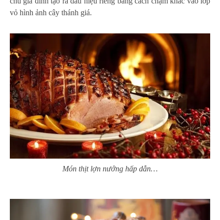
chủ gia đình tạo ra dấu hiệu riêng bằng cách chạm khắc vào lớp
vỏ hình ảnh cây thánh giá.
Món thịt lợn nướng hấp dẫn…