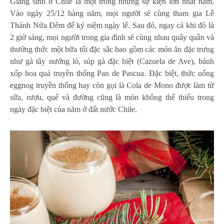
Giáng sinh ở Chile là một trong những sự kiện lớn nhất năm.
Vào ngày 25/12 hàng năm, mọi người sẽ cùng tham gia Lễ
Thánh Nửa Đêm để kỷ niệm ngày lễ. Sau đó, ngay cả khi đó là
2 giờ sáng, mọi người trong gia đình sẽ cùng nhau quây quần và
thưởng thức một bữa tối đặc sắc bao gồm các món ăn đặc trưng
như gà tây nướng lò, súp gà đặc biệt (Cazuela de Ave), bánh
xốp hoa quả truyền thống Pan de Pascua. Đặc biệt, thức uống
eggnog truyền thống hay còn gọi là Cola de Mono được làm từ
sữa, rượu, quế và đường cũng là món không thể thiếu trong
ngày đặc biệt của năm ở đất nước Chile.