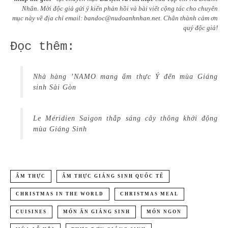
Nhân.
Mời độc giả gửi ý kiến phản hồi và bài viết cộng tác cho chuyên
mục này về địa chỉ email:
bandoc@nudoanhnhan.net
.
Chân thành cảm ơn
quý độc giả!
Đọc thêm:
Nhà hàng ’NAMO mang ẩm thực Ý đến mùa Giáng
sinh Sài Gòn
Le Méridien Saigon thắp sáng cây thông khởi động
mùa Giáng Sinh
ẨM THỰC
ẨM THỰC GIÁNG SINH QUỐC TẾ
CHRISTMAS IN THE WORLD
CHRISTMAS MEAL
CUISINES
MÓN ĂN GIÁNG SINH
MÓN NGON