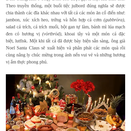
Theo truyền thống, một buổi tiệc julbord đúng nghĩa sẽ được
chia thành các đĩa khác nhau với tất cả các món ăn cổ điển như:
jambon, xúc xích heo, trứng và hỗn hợp cá cơm
(gubbröra)
,
salad cá trích, cá trích muối, bột gan tự làm, bánh mì lúa mạch
đen có hương vị
(vörtbröd)
, khoai tây và một món cá đặc
biệt, lutfisk. Một khi tất cả đã được bày biện sẵn sàng, ông già
Noel Santa Claus sẽ xuất hiện và phân phát các món quà rồi
cùng nâng ly chúc mừng trong ánh nến vui vẻ và những hương
vị ẩm thực phong phú.