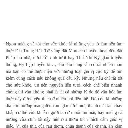
Ngon miệng và tốt cho sức khỏe là những yếu tố làm nên ẩm
thực Địa Trung Hải. Từ vùng đất Morocco huyền thoại đến đất
Pháp tao nhã, nước Ý xinh tươi hay Thổ Nhĩ Kỳ giàu truyền
thống, Hy Lạp huyền bí…, đâu đâu cũng sẵn có rất nhiều món
mà bạn có thể thực hiện với những loại gia vị cực kỳ dễ tìm
kiếm cùng cách nấu không quá cầu kỳ. Nhưng nếu chỉ rất tốt
cho sức khỏe, ưu tiên nguyên liệu tươi, cách chế biến nhanh
chóng thì vẫn không phải là tất cả những lý do để văn hóa ẩm
thực này được yêu thích ở nhiều nơi đến thế. Đó còn là những
dĩa cừu nướng mang đến cảm giác tươi mới, thanh mát lan chảy
khắp cơ thể vừa khiến người ta cứ muốn ăn mãi, hay miếng cá
nướng vừa chín tới dậy mùi rau thơm kích thích cảm giác vị
giác. Vị của thịt, của rau thơm, chua thanh của chanh, ăn kèm