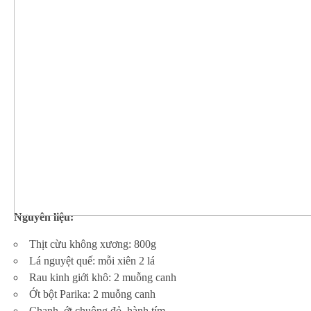
Nguyên liệu:
Thịt cừu không xương: 800g
Lá nguyệt quế: mỗi xiên 2 lá
Rau kinh giới khô: 2 muỗng canh
Ớt bột Parika: 2 muỗng canh
Chanh, ớt chuông đỏ, hành tím