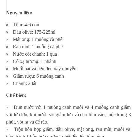
Nguyên liệu:
Tôm: 4-6 con
Dầu olive: 175-225ml
Mật ong: 1 muỗng cà phê
Rau mùi: 1 muỗng cà phê
Nước cốt chanh: 1 quả
Cỏ xạ hương: 1 nhánh
Muối hạt và tiêu đen xay nhuyễn
Giấm rượu: 6 muỗng canh
Chanh: 2 lát
Chế biến:
Đun nước với 1 muỗng canh muối và 4 muỗng canh giấm
với lửa lớn, khi nước sôi giảm lửa và cho tôm vào, luộc trong 3
phút, vớt ra và để ráo.
Trộn hỗn hợp giấm, dầu olive, mật ong, rau mùi, muối và
tiêu thành 1 hỗn hợp nướng, phết đều lên tôm hùm.