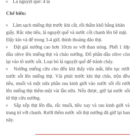
Lá nguyệt quế: 4 lá
Chế biến:
Làm sạch miếng thịt trước khi cắt, rồi thấm khô bằng khăn
giấy. Rắc nhẹ tiêu, lá nguyệt quế và nước cốt chanh lên bề mặt.
Đậy kín và để trong 3-4 giờ, thỉnh thoảng đảo thịt.
Đặt giá nướng cao hơn 10cm so với than nóng. Phết 1 lớp
dầu olive lên miếng thịt và chảo nướng. Đổ phần dầu olive còn
lại vào tô nước sốt. Loại bỏ lá nguyệt quế để tránh cháy.
Nướng miếng cừu cho đến khi thấy vừa mắt, liên tục rưới
nước sốt lên miếng thịt. Vài phút trước khi thịt chín, trộn đều
tiêu, muối và một nửa phần rau kinh giới vào nước sốt rồi rưới
lên miếng thịt thêm một vài lần nữa. Nếu được, giữ lại nước sốt
từ thịt cừu nướng.
Sắp xếp thịt lên đĩa, rắc muối, tiêu xay và rau kinh giới và
trang trí với chanh. Rưới thêm nước sốt thịt nướng đã giữ lại ban
nãy.