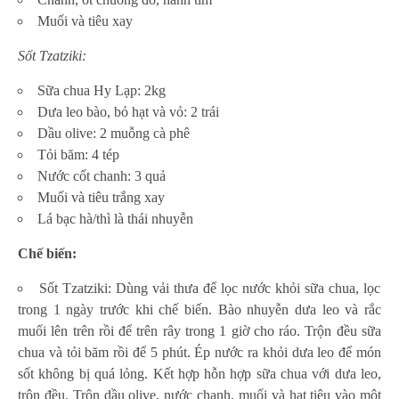
Muối và tiêu xay
Sốt Tzatziki:
Sữa chua Hy Lạp: 2kg
Dưa leo bào, bỏ hạt và vỏ: 2 trái
Dầu olive: 2 muỗng cà phê
Tỏi băm: 4 tép
Nước cốt chanh: 3 quả
Muối và tiêu trắng xay
Lá bạc hà/thì là thái nhuyễn
Chế biến:
Sốt Tzatziki: Dùng vải thưa để lọc nước khỏi sữa chua, lọc
trong 1 ngày trước khi chế biến. Bào nhuyễn dưa leo và rắc
muối lên trên rồi để trên rây trong 1 giờ cho ráo. Trộn đều sữa
chua và tỏi băm rồi để 5 phút. Ép nước ra khỏi dưa leo để món
sốt không bị quá lỏng. Kết hợp hỗn hợp sữa chua với dưa leo,
trộn đều. Trộn dầu olive, nước chanh, muối và hạt tiêu vào một