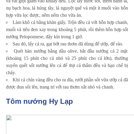
và vài giọt giấm vào khuấy đều. Lọc lấy nước sốt, thêm hành lá,
nụ bạch hoa, lá húng tây, lá nguyệt quế và một ít muối vào hỗn
hợp vừa lọc được, nêm nếm cho vừa ăn.
Làm khô cá bằng khăn giấy. Trộn đều cá với hỗn hợp chanh,
muối và tiêu đen xay trong khoảng 5 phút, rồi thêm hỗn hợp sốt
nướng Peloponnese, đậy kín trong 1 giờ.
Sau đó, lấy cá ra, gạt bớt rau thơm đã dùng để ướp, để ráo.
Quét bàn nướng bằng dầu olive, bắt đầu nướng cả 2 mặt
(khoảng 15 phút cho cá nhỏ và 25 phút cho cá lớn), thường
xuyên quết sốt nướng lên cá để thịt cá thấm đều và hạn chế bị
cháy.
Khi cá chín vàng đều cho ra dĩa, rưới phần sốt vừa ướp cá đã
được đun sôi lên, trang trí với rau thơm xắt nhỏ và chanh.
Tôm nướng Hy Lạp