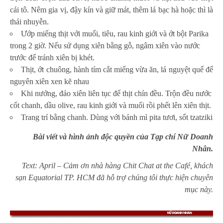
cái tô. Nêm gia vị, đậy kín và giữ mát, thêm lá bạc hà hoặc thì là
thái nhuyễn.
Ướp miếng thịt với muối, tiêu, rau kinh giới và ớt bột Parika
trong 2 giờ. Nếu sử dụng xiên bằng gỗ, ngâm xiên vào nước
trước để tránh xiên bị khét.
Thịt, ớt chuông, hành tím cắt miếng vừa ăn, lá nguyệt quế để
nguyên xiên xen kẽ nhau
Khi nướng, đảo xiên liên tục để thịt chín đều. Trộn đều nước
cốt chanh, dầu olive, rau kinh giới và muối rồi phết lên xiên thịt.
Trang trí bằng chanh. Dùng với bánh mì pita tươi, sốt tzatziki
Bài viết và hình ảnh độc quyền của Tạp chí Nữ Doanh
Nhân.
Text: April – Cảm ơn nhà hàng Chit Chat at the Café, khách
sạn Equatorial TP. HCM đã hỗ trợ chúng tôi thực hiện chuyên
mục này.