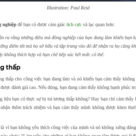
Illustration: Paul Reid
g nghiệp
để bạn có được cảm giác
tích cực
và lạc quan hơn:
hận ra rằng những điều mà đồng nghiệp của bạn đang làm khiến bạn k
hững điểm tốt mà họ sở hữu và tập trung vào đó để nhận ra họ cũng k
 không thích hợp và hạn chế tiếp xúc hết mức có thể.
ng thấp
ơng thấp cho công việc bạn đang làm và nó khiến bạn cảm thấy không 
được đánh giá cao. Nếu đúng, bạn đang cảm thấy không hạnh phúc tro
g liệu bạn có thực sự bị trả lương thấp không? Hay bạn chỉ cảm thấy
 nhận thêm trách nhiệm và bạn cảm thấy mình không được khen thưở
ó là vì bạn không yêu thích công việc của mình và nó không xứng đá
g này chưa: “Làm việc cho những gì bạn không quan tâm được gọi là
S