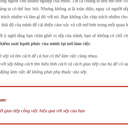
hững người chủ doanh nghiệp của mình. Tất cả chúng ta đều mơ ước c
úng ta có thể học hỏi. Nhưng không ai là toàn diện, ngay cả người s
ịu trách nhiệm và làm gì đó với nó. Bạn không cần chịu trách nhiệm ch
 thái độ của mình để cải thiện cảm xúc và cởi mở hơn trong mối quan h
 ý nghĩ rằng bạn chán ghét vị sếp của mình, bạn sẽ không có chỗ cho
h
kiểm soát hạnh phúc của mình tại nơi làm việc
:
i sếp và tìm cách để cả hai có thể làm việc cùng nhau.
 với sếp bằng cách tìm hiểu tính cách và cách giao tiếp của họ để có sự
 động làm việc để không phải phụ thuộc vào sếp.
uan:
ết giao tiếp công việc hiệu quả với sếp của bạn