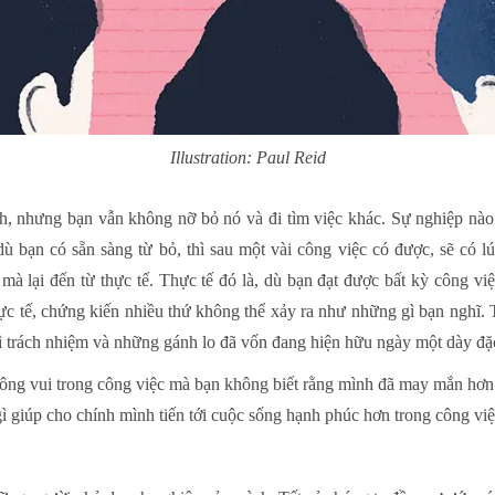
Illustration: Paul Reid
, nhưng bạn vẫn không nỡ bỏ nó và đi tìm việc khác. Sự nghiệp nào 
ù bạn có sẵn sàng từ bỏ, thì sau một vài công việc có được, sẽ có lú
mà lại đến từ thực tế. Thực tế đó là, dù bạn đạt được bất kỳ công v
ực tế, chứng kiến nhiều thứ không thể xảy ra như những gì bạn nghĩ. 
 vì trách nhiệm và những gánh lo đã vốn đang hiện hữu ngày một dày đ
hông vui trong công việc mà bạn không biết rằng mình đã may mắn hơ
gì giúp cho chính mình tiến tới cuộc sống hạnh phúc hơn trong công việ