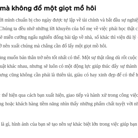
 mà không đổ một giọt mồ hôi
 mình chuẩn bị cho ngày được tự lập về tài chính và bắt đầu sự nghi
. Chúng ta đều nhớ những lời khuyên của bố mẹ về việc phải học thật 
 sẽ miễn cưỡng ngấu nghiến đống bài tập về nhà, số khác thì viện đủ lý 
ở nên xuất chúng mà chẳng cần đổ lấy một giọt mồ hôi.
ũng muốn bản thân trở nên tốt nhất có thể. Một sự thật rằng dù rốt cuộ
uật khác nhau, nhưng sẽ luôn có một động lực giúp thúc đẩy sự thành
ưng cũng không cần phải là thiên tài, giàu có hay xinh đẹp để có thể 
thể hiện qua cách bạn xuất hiện, giao tiếp và hành xử trong công việc
g hoặc khách hàng tiềm năng nhìn thấy những phẩm chất tuyệt vời nhấ
là gì, hình ảnh của bạn sẽ tạo nên sự khác biệt lớn trong việc giúp b