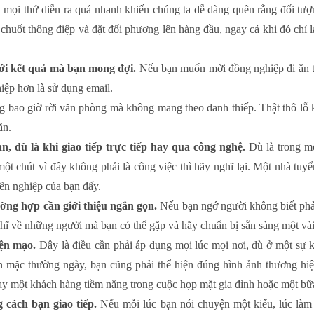
, mọi thứ diễn ra quá nhanh khiến chúng ta dễ dàng quên rằng đối tư
chuốt thông điệp và đặt đối phương lên hàng đầu, ngay cả khi đó chỉ 
i kết quả mà bạn mong đợi.
Nếu bạn muốn mời đồng nghiệp đi ăn trư
iệp hơn là sử dụng email.
bao giờ rời văn phòng mà không mang theo danh thiếp. Thật thô lỗ k
ăn.
, dù là khi giao tiếp trực tiếp hay qua công nghệ.
Dù là trong mộ
một chút vì đây không phải là công việc thì hãy nghĩ lại. Một nhà tu
yên nghiệp của bạn đấy.
ờng hợp cần giới thiệu ngắn gọn.
Nếu bạn ngớ người không biết phải 
ghĩ về những người mà bạn có thể gặp và hãy chuẩn bị sẵn sàng một và
ện mạo.
Đây là điều cần phải áp dụng mọi lúc mọi nơi, dù ở một sự 
ăn mặc thường ngày, bạn cũng phải thể hiện đúng hình ảnh thương hi
ay một khách hàng tiềm năng trong cuộc họp mặt gia đình hoặc một bữ
cách bạn giao tiếp.
Nếu mỗi lúc bạn nói chuyện một kiểu, lúc làm v