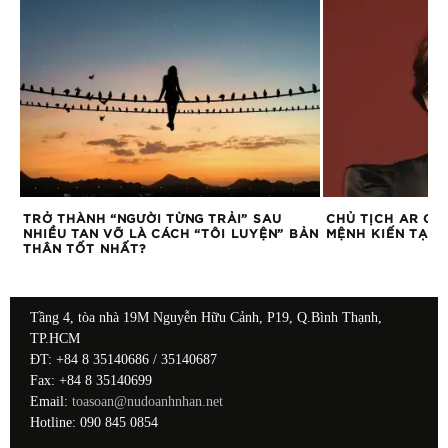
ÀO
TRỞ THÀNH “NGƯỜI TỪNG TRẢI” SAU
CHỦ TỊCH AR GR
NHIỀU TAN VỠ LÀ CÁCH “TÔI LUYỆN” BẢN
MỆNH KIẾN TẠO 
THÂN TỐT NHẤT?
Tầng 4, tòa nhà 19M Nguyễn Hữu Cảnh, P19, Q.Bình Thạnh,
TP.HCM
ĐT: +84 8 35140686 / 35140687
Fax: +84 8 35140699
Email:
toasoan@nudoanhnhan.net
Hotline: 090 845 0854