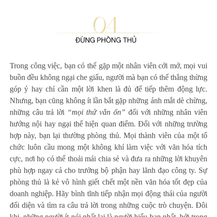
Trong công việc, bạn có thể gặp một nhân viên cởi mở, mọi vui
buồn đều không ngại che giấu, người mà bạn có thể thẳng thừng
góp ý hay chỉ cần một lời khen là đủ để tiếp thêm động lực.
Nhưng, bạn cũng không ít lần bắt gặp những ánh mắt dè chừng,
những câu trả lời
“mọi thứ vẫn ổn”
đối với những nhân viên
hướng nội hay ngại thể hiện quan điểm. Đối với những trường
hợp này, bạn lại thường phòng thủ. Mọi thành viên của một tổ
chức luôn cầu mong một không khí làm việc với văn hóa tích
cực, nơi họ có thể thoải mái chia sẻ và đưa ra những lời khuyên
phù hợp ngay cả cho trưởng bộ phận hay lãnh đạo công ty. Sự
phòng thủ là kẻ vô hình giết chết một nền văn hóa tốt đẹp của
doanh nghiệp. Hãy bình tĩnh tiếp nhận mọi động thái của người
đối diện và tìm ra câu trả lời trong những cuộc trò chuyện. Đôi
khi, những người ít nói nhất lại là người hiểu bạn nhất, bởi trong