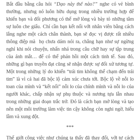
Bắt đầu bằng câu hỏi
“Dạo này thế nào?”
nghe có vẻ bình
thường, nhưng nó luôn hữu dụng trong nhiều trường hợp để
khiến bạn và đối phương có thể mở lòng và bày tỏ những tâm
sự luôn che giấu. Chỉ cần bạn kết nối với nhân viên bằng cách
lắng nghe một cách chân thành, bạn sẽ đọc vị được rất nhiều
thông điệp mà họ chưa dám nói ra, chẳng hạn như sự ngừng
nghỉ khi nói chuyện, nhấn nhá trong câu chữ hay sự tập trung
của ánh mắt… để có thể phản hồi một cách tinh tế. Sau đó,
những gì bạn truyền đạt cũng sẽ nhận được sự đối xử tương tự.
Một trong những lý do khiến “trái tim không thể chạm đến trái
tim” là vì cả hai đã bộc lộ cảm xúc chưa tới. Bộc lộ về nỗi lo
toan của mình và “kết nối” nỗi lo của chính mình và nỗi lo của
người khác, chấp nhận sự phụ thuộc và nương tựa lẫn nhau
trong những giai đoạn trắc trở. Đó là cách bạn mở lòng và tạo
nên một môi trường làm việc tin cậy không còn nghi ngờ, hiểu
lầm và xung đột.
***
Thế giới công việc như chúng ta thấy đã thay đổi, với tư cách