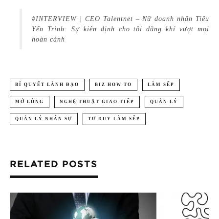
#INTERVIEW | CEO Talentnet – Nữ doanh nhân Tiêu
Yến Trinh: Sự kiên định cho tôi dũng khí vượt mọi
hoàn cảnh
BÍ QUYẾT LÃNH ĐẠO
BIZ HOW TO
LÀM SẾP
MỞ LÒNG
NGHỆ THUẬT GIAO TIẾP
QUẢN LÝ
QUẢN LÝ NHÂN SỰ
TƯ DUY LÀM SẾP
RELATED POSTS