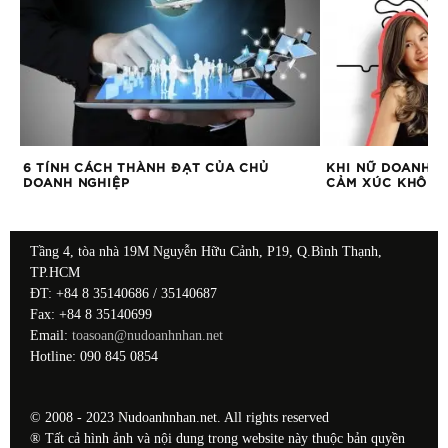
6 TÍNH CÁCH THÀNH ĐẠT CỦA CHỦ
KHI NỮ DOANH N
DOANH NGHIỆP
CẢM XÚC KHÔNG 
Tầng 4, tòa nhà 19M Nguyễn Hữu Cảnh, P19, Q.Bình Thạnh,
TP.HCM
ĐT: +84 8 35140686 / 35140687
Fax: +84 8 35140699
Email:
toasoan@nudoanhnhan.net
Hotline: 090 845 0854
© 2008 - 2023 Nudoanhnhan.net. All rights reserved
® Tất cả hình ảnh và nội dung trong website này thuộc bản quyền