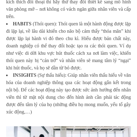
kích thích đối thoại thì hãy thử thay đổi thiết kế sang mô hình
văn phòng mở – nơi không có vách ngăn giữa nhân viên và cấp
trên.
H
ABITS
(Thói quen): Thói quen là một hành động được lặp
đi lặp lại, về lâu dài khiến cho não bộ cảm thấy “thỏa mãn” khi
được lặp lại hành vi đó theo chu kì. Hiểu được bản chất này,
doanh nghiệp có thể thay đổi hoặc tạo ra các thói quen. Ví dụ
như việc di dời khu vực hút thuốc cách xa nơi làm việc, khiến
thói quen này bị “cản trở” và nhân viên sẽ mang tâm lý “ngại”
khi hút thuốc, và họ sẽ dần từ bỏ được.
I
NSIGHTS
(Sự thấu hiểu): Giúp nhân viên thấu hiểu về văn
hóa của doanh nghiệp thông qua các hoạt động gắn kết trong
nội bộ. Để các hoạt động này tạo được sức ảnh hưởng đến nhân
viên thì từ mặt nội dung cho đến hình ảnh cần phải tác động
được đến tâm lý của họ (những điều họ mong muốn, yếu tố gây
xúc động,…)