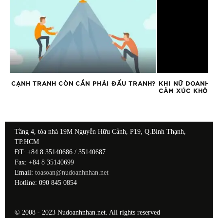
N
CẠNH TRANH CÒN CẦN PHẢI ĐẤU TRANH?
KHI NỮ DOANH N
CẢM XÚC KHÔNG 
Tầng 4, tòa nhà 19M Nguyễn Hữu Cảnh, P19, Q.Bình Thạnh,
TP.HCM
ĐT: +84 8 35140686 / 35140687
Fax: +84 8 35140699
Email:
toasoan@nudoanhnhan.net
Hotline: 090 845 0854
© 2008 - 2023 Nudoanhnhan.net. All rights reserved