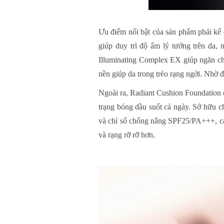
Ưu điểm nổi bật của sản phẩm phải kế
giúp duy trì độ ẩm lý tưởng trên da,
Illuminating Complex EX giúp ngăn chặn
nền giúp da trong trẻo rạng ngời. Nhờ 
Ngoài ra, Radiant Cushion Foundation cò
trạng bóng dầu suốt cả ngày. Sở hữu c
và chỉ số chống nắng SPF25/PA+++, các
và rạng rỡ rỡ hơn.