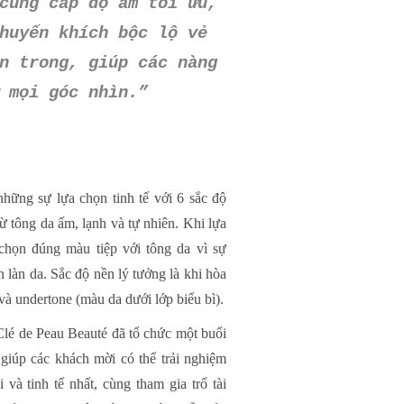
cung cấp độ ẩm tối ưu,
huyến khích bộc lộ vẻ
n trong, giúp các nàng
 mọi góc nhìn.”
hững sự lựa chọn tinh tế với 6 sắc độ
ừ tông da ấm, lạnh và tự nhiên. Khi lựa
chọn đúng màu tiệp với tông da vì sự
 làn da. Sắc độ nền lý tưởng là khi hòa
và undertone (màu da dưới lớp biểu bì).
lé de Peau Beauté đã tổ chức một buổi
, giúp các khách mời có thể trải nghiệm
và tinh tế nhất, cùng tham gia trổ tài