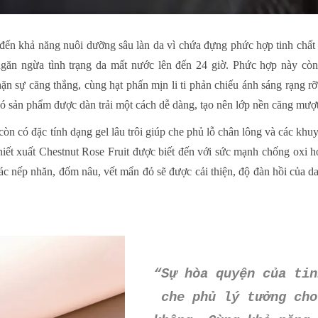
 đến khả năng nuôi dưỡng sâu làn da vì chứa đựng phức hợp tinh ch
 ngăn ngừa tình trạng da mất nước lên đến 24 giờ. Phức hợp này còn 
 sự căng thẳng, cùng hạt phấn mịn li ti phản chiếu ánh sáng rạng rỡ
đó sản phẩm được dàn trải một cách dễ dàng, tạo nên lớp nền căng mượt
n có đặc tính dạng gel lâu trôi giúp che phủ lỗ chân lông và các khuy
hiết xuất Chestnut Rose Fruit được biết đến với sức mạnh chống oxi
 nếp nhăn, đốm nâu, vết mẩn đỏ sẽ được cải thiện, độ đàn hồi của da
“Sự hòa quyện của tin
che phủ lý tưởng cho