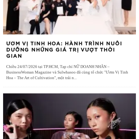
ƯƠM VỊ TINH HOA: HÀNH TRÌNH NUÔI
DƯỠNG NHỮNG GIÁ TRỊ VƯỢT THỜI
GIAN
Chiều 24/07/2026 tại TP.HCM, Tạp chí NỮ DOANH NHÂN –
BusinessWoman Magazine và Sulwhasoo đã cùng tổ chức "Ươm Vị Tinh
Hoa – The Art of Cultivation", một trải n
...