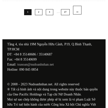
…
1
2
3
27
Tầng 4, tòa nhà 19M Nguyễn Hữu Cảnh, P19, Q.Bình Thạnh,
TP.HCM
ĐT: +84 8 35140686 / 35140687
Fax: +84 8 35140699
Email:
toasoan@nudoanhnhan.net
Hotline: 090 845 0854
© 2008 - 2023 Nudoanhnhan.net. All rights reserved
® Tất cả hình ảnh và nội dung trong website này thuộc bản quyền
của One Pacific Holdings và Tạp chí Nữ Doanh Nhân.
Mọi sự sao chép không được phép sẽ bị xem là vi phạm Luật Sở
hữu Trí tuệ hiện hành của nước Cộng hòa Xã hội Chủ nghĩa Việt