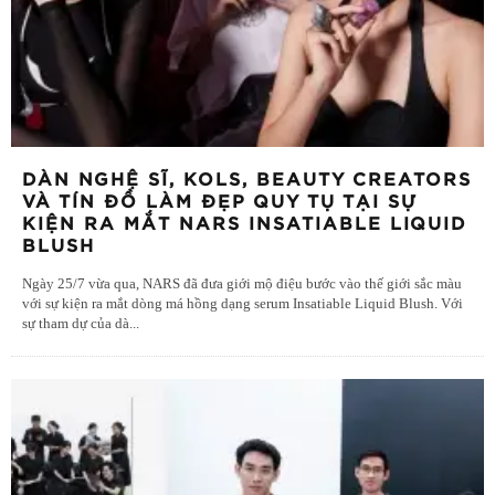
DÀN NGHỆ SĨ, KOLS, BEAUTY CREATORS
VÀ TÍN ĐỒ LÀM ĐẸP QUY TỤ TẠI SỰ
KIỆN RA MẮT NARS INSATIABLE LIQUID
BLUSH
Ngày 25/7 vừa qua, NARS đã đưa giới mộ điệu bước vào thế giới sắc màu
với sự kiện ra mắt dòng má hồng dạng serum Insatiable Liquid Blush. Với
sự tham dự của dà
...