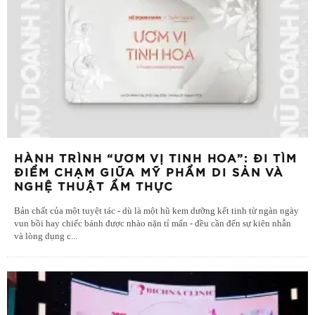
HÀNH TRÌNH “ƯƠM VỊ TINH HOA”: ĐI TÌM
ĐIỂM CHẠM GIỮA MỸ PHẨM DI SẢN VÀ
NGHỆ THUẬT ẨM THỰC
Bản chất của một tuyệt tác - dù là một hũ kem dưỡng kết tinh từ ngàn ngày
vun bồi hay chiếc bánh được nhào nặn tỉ mẩn - đều cần đến sự kiên nhẫn
và lòng dụng c
...