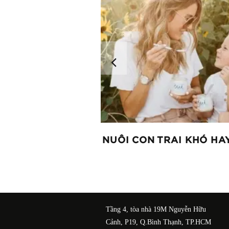
NG MỚI TẠI BIỂU
NUÔI CON TRAI KHÓ HA
 NAM
Tầng 4, tòa nhà 19M Nguyễn Hữu
Cảnh, P19, Q.Bình Thạnh, TP.HCM