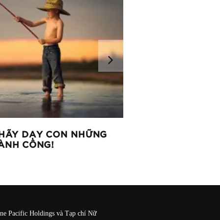
, HÃY DẠY CON NHỮNG
CHO CON DU HỌC, 
ÀNH CÔNG!
One Pacific Holdings và Tạp chí Nữ