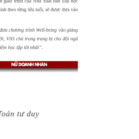
t giáo trình của Nhà xuất bản Đại học
sinh theo từng lứa tuổi, sẽ được đưa vào
 đưa chương trình Well-being vào giảng
hời, VAS chú trọng trang bị cho đội ngũ
ệm học tập tốt nhất”.
Toán tư duy