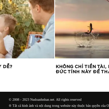
Y DỄ?
KHÔNG CHỈ TIỀN TÀI
ĐỨC TÍNH NÀY ĐỂ TH
© 2008 - 2023 Nudoanhnhan.net. All rights reserved
® Tất cả hình ảnh và nội dung trong website này thuộc bản quyền của 