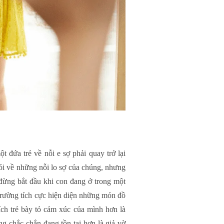
 đứa trẻ về nỗi e sợ phải quay trở lại
nói về những nỗi lo sợ của chúng, nhưng
 đừng bắt đầu khi con đang ở trong một
 trường tích cực hiện diện những món đồ
ch trẻ bày tỏ cảm xúc của mình hơn là
g chắc chắn đang tồn tại hơn là giả vờ