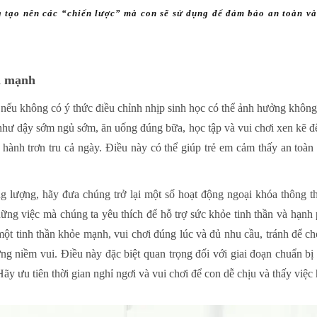
 tạo nên các “chiến lược” mà con sẽ sử dụng để đảm bảo an toàn và
h mạnh
g nếu không có ý thức điều chỉnh nhịp sinh học có thể ảnh hưởng không 
như dậy sớm ngủ sớm, ăn uống đúng bữa, học tập và vui chơi xen kẽ để 
 hành trơn tru cả ngày. Điều này có thể giúp trẻ em cảm thấy an toàn
g lượng, hãy đưa chúng trở lại một số hoạt động ngoại khóa thông t
ững việc mà chúng ta yêu thích để hỗ trợ sức khỏe tinh thần và hạnh
ột tinh thần khỏe mạnh, vui chơi đúng lúc và đủ nhu cầu, tránh để cho
ng niềm vui. Điều này đặc biệt quan trọng đối với giai đoạn chuẩn bị 
Hãy ưu tiên thời gian nghỉ ngơi và vui chơi để con dễ chịu và thấy vi