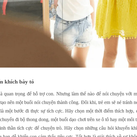
n khích bày tỏ
à quan trọng để hỗ trợ con. Nhưng làm thế nào để nói chuyện với một
 tạo nên một buổi nói chuyện thành công. Đôi khi, trẻ em sẽ né tránh 
là một bước đi thực sự tích cực. Hãy chọn một thời điểm thích hợp,
chuyến đi bộ thong dong, một buổi dạo chơi trên xe ô tô hay một môi
tinh thần tích cực để chuyện trò. Hãy chọn những câu hỏi khuyến khí
ạn dễ khiến con cảm thấy tiêu cực. Tốt hơn là giải thích về sự khôn