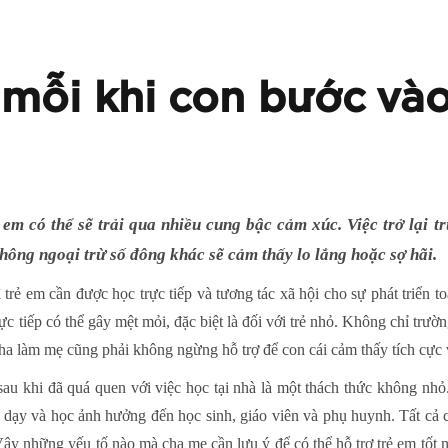
 mỗi khi con bước và
ẻ em có thể sẽ trải qua nhiều cung bậc cảm xúc. Việc trở lại 
hông ngoại trừ số đông khác sẽ cảm thấy lo lắng hoặc sợ hãi.
ì trẻ em cần được học trực tiếp và tương tác xã hội cho sự phát triển t
trực tiếp có thể gây mệt mỏi, đặc biệt là đối với trẻ nhỏ. Không chỉ trườn
cha làm mẹ cũng phải không ngừng hỗ trợ để con cái cảm thấy tích cực v
c sau khi đã quá quen với việc học tại nhà là một thách thức không n
 dạy và học ảnh hưởng đến học sinh, giáo viên và phụ huynh. Tất cả c
ậy những yếu tố nào mà cha mẹ cần lưu ý để có thể hỗ trợ trẻ em tốt n