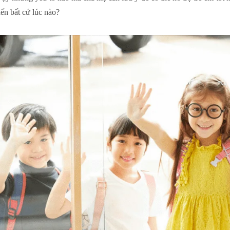
ến bất cứ lúc nào?