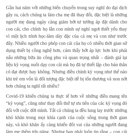
Gần hai năm với những biến chuyển trong suy nghĩ do đại dịch
gây ra, cách chúng ta làm cha mẹ đã thay đổi, đặc biệt là những
người mẹ đang ngày càng giảm bớt tư tưởng áp đặt dành cho
con cái, cho chính họ lẫn con mình sự nghỉ ngơi thiết yếu thay
vì một lịch trình học-làm dày đặc của cả mẹ và con như trước
đây. Nhiều người cho phép con cái của họ có nhiều thời gian sử
dụng thiết bị công nghệ hơn, cảm thấy bớt áp lực hơn khi phải
nấu những bữa ăn công phu và quan trọng nhất – đánh giá lại
liệu kỳ vọng nuôi dạy con cái mà họ đã tự thiết lập cho bản thân
có đạt được hay không. Nhưng điều chỉnh kỳ vọng như thế nào
khi trẻ em vốn là đối tượng đặc biệt dễ bị tổn thương và non nớt
hơn chúng ta nghĩ rất nhiều?
Covid-19 khiến chúng ta thực tế hơn về những điều mang tên
“kỳ vọng”, cũng như thay đổi thứ tự ưu tiên của các kỳ vọng đó
đối với cuộc đời mình. Tất cả chúng ta đều lung lay trước những
khó khăn trong mọi khía cạnh của cuộc sống trong thời gian
này, và khó khăn ấy càng khiến đôi vai của những người đang
làm mẹ thêm trĩu nặng. Nhưng bạn phải luôn tin rằng – con cái