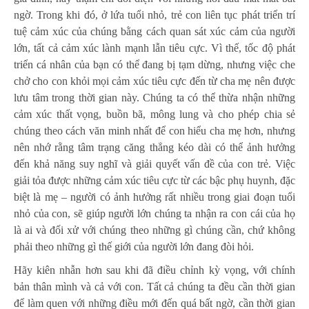
ngờ. Trong khi đó, ở lứa tuổi nhỏ, trẻ con liên tục phát triển trí
tuệ cảm xúc của chúng bằng cách quan sát xúc cảm của người
lớn, tất cả cảm xúc lành mạnh lẫn tiêu cực. Vì thế, tốc độ phát
triển cá nhân của bạn có thể đang bị tạm dừng, nhưng việc che
chở cho con khỏi mọi cảm xúc tiêu cực đến từ cha mẹ nên được
lưu tâm trong thời gian này. Chúng ta có thể thừa nhận những
cảm xúc thất vọng, buồn bã, mông lung và cho phép chia sẻ
chúng theo cách văn minh nhất để con hiểu cha mẹ hơn, nhưng
nên nhớ rằng tâm trạng căng thẳng kéo dài có thể ảnh hưởng
đến khả năng suy nghĩ và giải quyết vấn đề của con trẻ. Việc
giải tỏa được những cảm xúc tiêu cực từ các bậc phụ huynh, đặc
biệt là mẹ – người có ảnh hưởng rất nhiều trong giai đoạn tuổi
nhỏ của con, sẽ giúp người lớn chúng ta nhận ra con cái của họ
là ai và đối xử với chúng theo những gì chúng cần, chứ không
phải theo những gì thế giới của người lớn đang đòi hỏi.
Hãy kiên nhẫn hơn sau khi đã điều chỉnh kỳ vọng, với chính
bản thân mình và cả với con. Tất cả chúng ta đều cần thời gian
để làm quen với những điều mới đến quá bất ngờ, cần thời gian