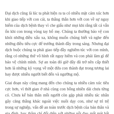
Đại dịch cũng là lúc ta phát hiện ra ta có nhiều mặt cảm xúc hơn
khi giao tiếp với con cái, ta thẳng thắn hơn với con về sự nguy
hiểm của dịch bệnh thay vì che giấu như mọi khi rằng tất cả vẫn
ổn khi con trong vòng tay bố mẹ. Chúng ta thường bảo vệ con
khỏi những điều xấu xa, không muốn chúng biết và nghe đến
những điều tiêu cực để trưởng thành đầy trong sáng. Nhưng đại
dịch buộc chúng ta phải giao tiếp đầy nghiêm túc với con mình,
rằng có những thứ vô hình rất nguy hiểm và con phải làm gì để
bảo vệ chính mình. Sự an toàn đó giờ đây đã trở nên cấp thiết
hơn là những kỳ vọng về một đứa con thành đạt trong tương lai
hay được nhiều người biết đến và ngưỡng mộ.
Giai đoạn này cũng mang đến cho chúng ta nhiều cảm xúc tiêu
cực hơn, vì thời gian ở nhà cùng con bỗng nhiên dài chưa từng
có. Chưa kể bản thân mỗi người còn gặp phải nhiều tác nhân
gây căng thẳng khác ngoài việc nuôi dạy con, như sự trì trệ
trong sự nghiệp, vấn đề an toàn trước dịch bệnh của bản thân và
gia đình, hay thậm chí đối diện với những nỗi đau mất mát bất