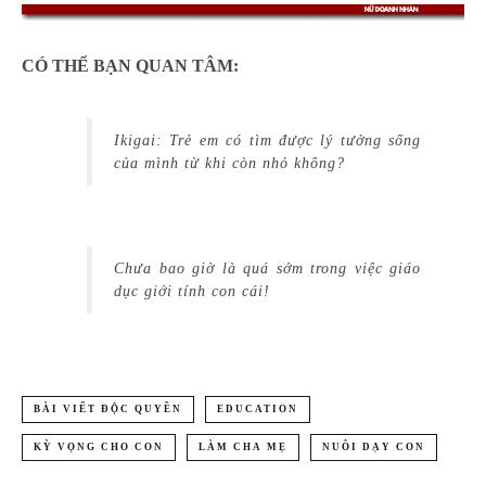
CÓ THỂ BẠN QUAN TÂM:
Ikigai: Trẻ em có tìm được lý tưởng sống
của mình từ khi còn nhỏ không?
Chưa bao giờ là quá sớm trong việc giáo
dục giới tính con cái!
BÀI VIẾT ĐỘC QUYỀN
EDUCATION
KỲ VỌNG CHO CON
LÀM CHA MẸ
NUÔI DẠY CON