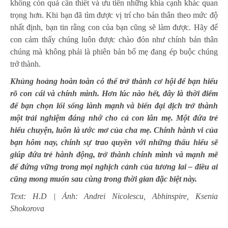
không còn quá cần thiết và ưu tiên những khía cạnh khác quan
trọng hơn. Khi bạn đã tìm được vị trí cho bản thân theo mức độ
nhất định, bạn tin rằng con của bạn cũng sẽ làm được. Hãy để
con cảm thấy chúng luôn được chào đón như chính bản thân
chúng mà không phải là phiên bản bố mẹ đang ép buộc chúng
trở thành.
Khủng hoảng hoàn toàn có thể trở thành cơ hội để bạn hiểu
rõ con cái và chính mình. Hơn lúc nào hết, đây là thời điểm
để bạn chọn lối sống lành mạnh và biến đại dịch trở thành
một trải nghiệm đáng nhớ cho cả con lẫn mẹ. Một đứa trẻ
hiểu chuyện, luôn là ước mơ của cha mẹ. Chính hành vi của
bạn hôm nay, chính sự trao quyền với những thấu hiểu sẽ
giúp đứa trẻ hành động, trở thành chính mình và mạnh mẽ
để đứng vững trong mọi nghịch cảnh của tương lai – điều ai
cũng mong muốn sau cùng trong thời gian đặc biệt này.
Text: H.D | Ảnh: Andrei Nicolescu, Abhinspire, Ksenia
Shokorova