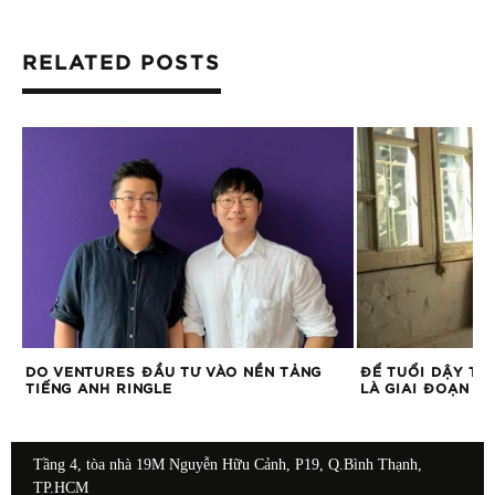
RELATED POSTS
DO VENTURES ĐẦU TƯ VÀO NỀN TẢNG
ĐỂ TUỔI DẬY TH
TIẾNG ANH RINGLE
LÀ GIAI ĐOẠN Ẩ
Tầng 4, tòa nhà 19M Nguyễn Hữu Cảnh, P19, Q.Bình Thạnh,
TP.HCM