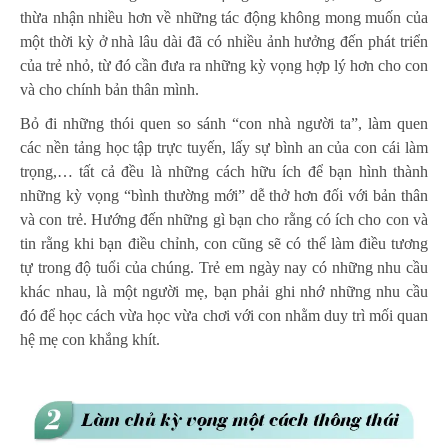
thừa nhận nhiều hơn về những tác động không mong muốn của
một thời kỳ ở nhà lâu dài đã có nhiều ảnh hưởng đến phát triển
của trẻ nhỏ, từ đó cần đưa ra những kỳ vọng hợp lý hơn cho con
và cho chính bản thân mình.
Bỏ đi những thói quen so sánh “con nhà người ta”, làm quen
các nền tảng học tập trực tuyến, lấy sự bình an của con cái làm
trọng,… tất cả đều là những cách hữu ích để bạn hình thành
những kỳ vọng “bình thường mới” dễ thở hơn đối với bản thân
và con trẻ. Hướng đến những gì bạn cho rằng có ích cho con và
tin rằng khi bạn điều chỉnh, con cũng sẽ có thể làm điều tương
tự trong độ tuổi của chúng. Trẻ em ngày nay có những nhu cầu
khác nhau, là một người mẹ, bạn phải ghi nhớ những nhu cầu
đó để học cách vừa học vừa chơi với con nhằm duy trì mối quan
hệ mẹ con khắng khít.