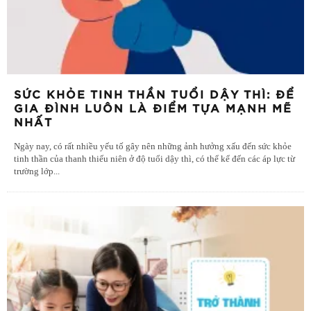
SỨC KHỎE TINH THẦN TUỔI DẬY THÌ: ĐỂ
GIA ĐÌNH LUÔN LÀ ĐIỂM TỰA MẠNH MẼ
NHẤT
Ngày nay, có rất nhiều yếu tố gây nên những ảnh hưởng xấu đến sức khỏe
tinh thần của thanh thiếu niên ở độ tuổi dậy thì, có thể kể đến các áp lực từ
trường lớp
...