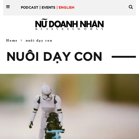
PODCAST
| EVENTS
| ENGLISH
Home
nuôi dạy con
NUÔI DẠY CON