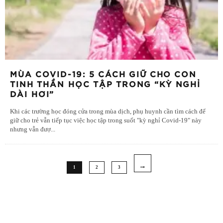
MÙA COVID-19: 5 CÁCH GIỮ CHO CON
TINH THẦN HỌC TẬP TRONG “KỲ NGHỈ
DÀI HƠI”
Khi các trường học đóng cửa trong mùa dịch, phụ huynh cần tìm cách để
giữ cho trẻ vẫn tiếp tục việc học tập trong suốt "kỳ nghỉ Covid-19" này
nhưng vẫn đượ
...
1
2
3