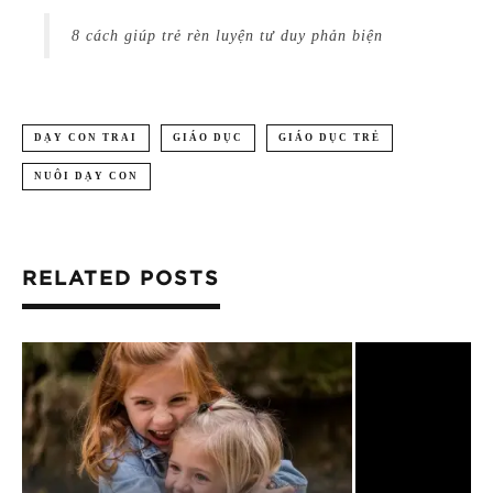
8 cách giúp trẻ rèn luyện tư duy phản biện
DẠY CON TRAI
GIÁO DỤC
GIÁO DỤC TRẺ
NUÔI DẠY CON
RELATED POSTS