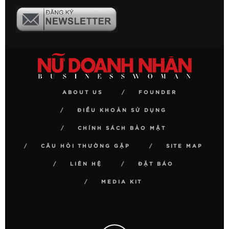
ABOUT US
FOUNDER
ĐIỀU KHOẢN SỬ DỤNG
CHÍNH SÁCH BẢO MẬT
CÂU HỎI THƯỜNG GẶP
SITE MAP
LIÊN HỆ
ĐẶT BÁO
MEDIA KIT