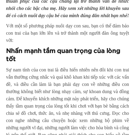
thuần phục của các cậu chàng lại trở thành vấn đề nhức
nhối cho các bậc cha mẹ. Hãy xem xét những lời khuyên sau
để có cách nuôi dạy cậu bé của mình đúng đắn nhất bạn nhé!
Với một số phương pháp nuôi dạy con sau, bạn có thể đảm bảo
con trai của bạn lớn lên và trở thành một người đàn ông tuyệt
vời:
Nhấn mạnh tầm quan trọng của lòng
tốt
Sự nam tính của con trai là điều hiển nhiên nên đôi khi con trai
vẫn thường cứng nhắc và quá khô khan khi tiếp xúc với các vấn
đề, và điều cần làm là bạn phải dạy con về những điều con
thường không biết như lòng nhạy cảm, sự khoan dung và đồng
cảm. Để khuyến khích những mặt này phát triển, hãy cho chúng
thấy tầm quan trọng của lòng tốt khi chơi với bạn bè bằng cách
chia sẻ đồ chơi, thức ăn, và nhẹ nhàng với thú cưng. Đọc cho
con nghe những câu chuyện hoặc xem những bộ phim về
những người vĩ đại, những người làm việc cho hòa bình và công
lý trên thế giới. Bạn cũng phải giải thích cho con hiểu về tầm