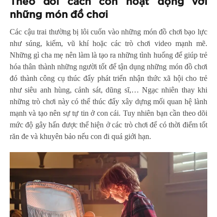
Theo dõi cách con hoạt động với
những món đồ chơi
Các cậu trai thường bị lôi cuốn vào những món đồ chơi bạo lực
như súng, kiếm, vũ khí hoặc các trò chơi video mạnh mẽ.
Những gì cha mẹ nên làm là tạo ra những tình huống để giúp trẻ
hóa thân thành những người tốt để tận dụng những món đồ chơi
đó thành công cụ thúc đẩy phát triển nhận thức xã hội cho trẻ
như siêu anh hùng, cảnh sát, dũng sĩ,… Ngạc nhiên thay khi
những trò chơi này có thể thúc đẩy xây dựng mối quan hệ lành
mạnh và tạo nên sự tự tin ở con cái. Tuy nhiên bạn cần theo dõi
mức độ gây hấn được thể hiện ở các trò chơi để có thời điểm tốt
răn đe và khuyên bảo nếu con đi quá giới hạn.