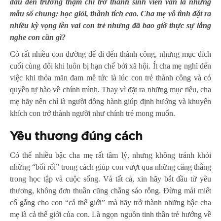
đầu đến trường thậm chí trở thành sinh viên vẫn là những
mẫu số chung: học giỏi, thành tích cao. Cha mẹ vô tình đặt ra
nhiều kỳ vọng lên vai con trẻ nhưng đã bao giờ thực sự lắng
nghe con cần gì?
Có rất nhiều con đường để đi đến thành công, nhưng mục đích
cuối cùng đôi khi luôn bị hạn chế bởi xã hội. Ít cha mẹ nghĩ đến
việc khi thỏa mãn đam mê tức là lúc con trẻ thành công và có
quyền tự hào về chính mình. Thay vì đặt ra những mục tiêu, cha
mẹ hãy nên chỉ là người đồng hành giúp định hướng và khuyến
khích con trở thành người như chính trẻ mong muốn.
Yêu thương đúng cách
Có thể nhiều bậc cha mẹ rất tâm lý, nhưng không tránh khỏi
những “bối rối” trong cách giúp con vượt qua những căng thẳng
trong học tập và cuộc sống. Và tất cả, xin hãy bắt đầu từ yêu
thương, không đơn thuần cũng chẳng sáo rỗng. Đừng mải miết
cố gắng cho con “cả thế giới” mà hãy trở thành những bậc cha
mẹ là cả thế giới của con. Là ngọn nguồn tinh thần trẻ hướng về