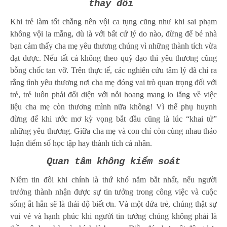
thay đổi
Khi trẻ làm tốt chẳng nên vội ca tụng cũng như khi sai phạm
không vội la mắng, dù là với bất cứ lý do nào, đừng để bé nhà
bạn cảm thấy cha mẹ yêu thương chúng vì những thành tích vừa
đạt được. Nếu tất cả không theo quỹ đạo thì yêu thương cũng
bỗng chốc tan vỡ. Trên thực tế, các nghiên cứu tâm lý đã chỉ ra
rằng tình yêu thương nơi cha mẹ đóng vai trò quan trọng đối với
trẻ, trẻ luôn phải đối diện với nỗi hoang mang lo lắng về việc
liệu cha mẹ còn thương mình nữa không! Vì thế phụ huynh
đừng để khi ước mơ kỳ vọng bắt đầu cũng là lúc “khai tử”
những yêu thương. Giữa cha mẹ và con chỉ còn cùng nhau thảo
luận điểm số học tập hay thành tích cá nhân.
Quan tâm không kiểm soát
Niềm tin đôi khi chính là thứ khó nắm bắt nhất, nếu người
trưởng thành nhận được sự tin tưởng trong công việc và cuộc
sống ắt hẳn sẽ là thái độ biết ơn. Và một đứa trẻ, chúng thật sự
vui vẻ và hạnh phúc khi người tin tưởng chúng không phải là