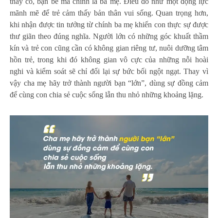
thầy cô, bạn bè mà chính là ba mẹ. Điều đó như một động lực
mãnh mẽ để trẻ cảm thấy bản thân vui sống. Quan trọng hơn,
khi nhận được tin tưởng từ chính ba mẹ khiến con thực sự được
thư giãn theo đúng nghĩa. Người lớn có những góc khuất thầm
kín và trẻ con cũng cần có không gian riêng tư, nuôi dưỡng tâm
hồn trẻ, trong khi đó không gian vô cực của những nỗi hoài
nghi và kiểm soát sẽ chỉ đổi lại sự bức bối ngột ngạt. Thay vì
vậy cha mẹ hãy trở thành người bạn “lớn”, dùng sự đồng cảm
để cùng con chia sẻ cuộc sống lẫn thu nhỏ những khoảng lặng.