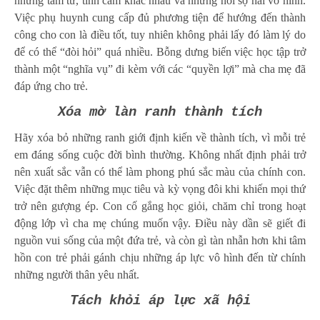
những tâm tư, tình cảm khác nhau và những nỗi sợ hãi vô hình.
Việc phụ huynh cung cấp đủ phương tiện để hướng đến thành
công cho con là điều tốt, tuy nhiên không phải lấy đó làm lý do
để có thể “đòi hỏi” quá nhiều. Bỗng dưng biến việc học tập trở
thành một “nghĩa vụ” đi kèm với các “quyền lợi” mà cha mẹ đã
đáp ứng cho trẻ.
Xóa mờ làn ranh thành tích
Hãy xóa bỏ những ranh giới định kiến về thành tích, vì mỗi trẻ
em đáng sống cuộc đời bình thường. Không nhất định phải trở
nên xuất sắc vẫn có thể làm phong phú sắc màu của chính con.
Việc đặt thêm những mục tiêu và kỳ vọng đôi khi khiến mọi thứ
trở nên gượng ép. Con cố gắng học giỏi, chăm chỉ trong hoạt
động lớp vì cha mẹ chúng muốn vậy. Điều này dần sẽ giết đi
nguồn vui sống của một đứa trẻ, và còn gì tàn nhẫn hơn khi tâm
hồn con trẻ phải gánh chịu những áp lực vô hình đến từ chính
những người thân yêu nhất.
Tách khỏi áp lực xã hội