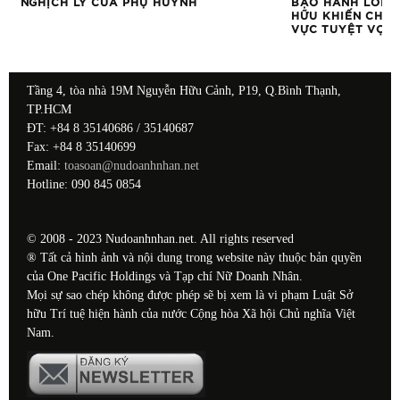
ON
NGHỊCH LÝ CỦA PHỤ HUYNH
BẠO HÀNH LỜI N
HỮU KHIẾN CHA 
VỰC TUYỆT VỌN
Tầng 4, tòa nhà 19M Nguyễn Hữu Cảnh, P19, Q.Bình Thạnh,
TP.HCM
ĐT: +84 8 35140686 / 35140687
Fax: +84 8 35140699
Email:
toasoan@nudoanhnhan.net
Hotline: 090 845 0854
© 2008 - 2023 Nudoanhnhan.net. All rights reserved
® Tất cả hình ảnh và nội dung trong website này thuộc bản quyền
của One Pacific Holdings và Tạp chí Nữ Doanh Nhân.
Mọi sự sao chép không được phép sẽ bị xem là vi phạm Luật Sở
hữu Trí tuệ hiện hành của nước Cộng hòa Xã hội Chủ nghĩa Việt
Nam.