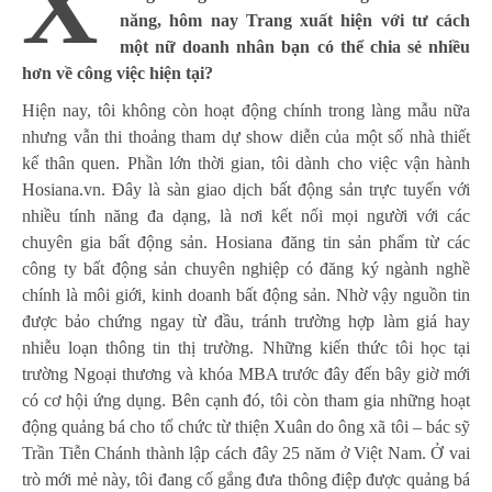
X
năng, hôm nay Trang xuất hiện với tư cách
một nữ doanh nhân bạn có thể chia sẻ nhiều
hơn về công việc hiện tại?
Hiện nay, tôi không còn hoạt động chính trong làng mẫu nữa
nhưng vẫn thi thoảng tham dự show diễn của một số nhà thiết
kế thân quen. Phần lớn thời gian, tôi dành cho việc vận hành
Hosiana.vn. Đây là sàn giao dịch bất động sản trực tuyến với
nhiều tính năng đa dạng, là nơi kết nối mọi người với các
chuyên gia bất động sản. Hosiana đăng tin sản phẩm từ các
công ty bất động sản chuyên nghiệp có đăng ký ngành nghề
chính là môi giới
,
kinh doanh bất động sản. Nhờ vậy nguồn tin
được bảo chứng ngay từ đầu, tránh trường hợp làm giá hay
nhiễu loạn thông tin thị trường. Những kiến thức tôi học tại
trường Ngoại thương và khóa MBA trước đây đến bây giờ mới
có cơ hội ứng dụng. Bên cạnh đó, tôi còn tham gia những hoạt
động quảng bá cho tổ chức từ thiện Xuân do ông xã tôi – bác sỹ
Trần Tiễn Chánh thành lập cách đây 25 năm ở Việt Nam. Ở vai
trò mới mẻ này, tôi đang cố gắng đưa thông điệp được quảng bá