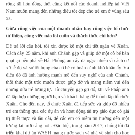
rộng rãi hơn đồng thời cũng kết nối các doanh nghiệp tại Việt
Nam muốn mang đến những điều tốt đẹp cho trẻ em ở vùng sâu
xa.
Giữa công việc của một doanh nhân hay công việc tổ chức
từ thiện, công việc nào lôi cuốn và thách thức chị hơn?
Để trả lời câu hỏi, tôi xin được kể một chi tiết ngắn về Xuân.
Cách đây 25 năm, khi anh Chánh gặp và giúp đỡ một cô bé bán
quạt tại bến phà về Hải Phòng, anh ấy đã ngạc nhiên vì cách cư
xử lễ độ và sự tốt bụng của cô bé có hoàn cảnh khó khăn ấy. Và
điều đó đã ảnh hưởng mạnh mẽ đến suy nghĩ của anh Chánh,
thôi thúc một ước muốn được giúp đỡ và mang niềm vui đến
những đứa trẻ tương tự. Từ chuyện gặp gỡ đó, khi về Pháp anh
đã tập hợp những người bạn và khách hàng để thành lập tổ chức
Xuân. Cho đến nay, tổ chức Xuân đã tiếp sức và giúp đỡ nhiều
trẻ em thông qua các dự án và hoạt động tài trợ giáo dục có giá
trị thiết thực và lâu dài, để các em có niềm tin hướng đến một
tương lai tươi sáng hơn. Đặc biệt, trong năm 2017, chúng tôi đã
triển khai dự án WASH mang nước sạch và nhà vệ sinh cho học