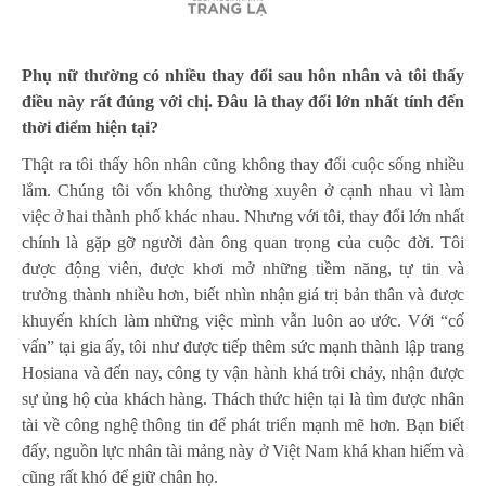
Phụ nữ thường có nhiều thay đổi sau hôn nhân và tôi thấy
điều này rất đúng với chị. Đâu là thay đổi lớn nhất tính đến
thời điểm hiện tại?
Thật ra tôi thấy hôn nhân cũng không thay đổi cuộc sống nhiều
lắm. Chúng tôi vốn không thường xuyên ở cạnh nhau vì làm
việc ở hai thành phố khác nhau. Nhưng với tôi, thay đổi lớn nhất
chính là gặp gỡ người đàn ông quan trọng của cuộc đời. Tôi
được động viên, được khơi mở những tiềm năng, tự tin và
trưởng thành nhiều hơn, biết nhìn nhận giá trị bản thân và được
khuyến khích làm những việc mình vẫn luôn ao ước. Với “cố
vấn” tại gia ấy, tôi như được tiếp thêm sức mạnh thành lập trang
Hosiana và đến nay, công ty vận hành khá trôi chảy, nhận được
sự ủng hộ của khách hàng. Thách thức hiện tại là tìm được nhân
tài về công nghệ thông tin để phát triển mạnh mẽ hơn. Bạn biết
đấy, nguồn lực nhân tài mảng này ở Việt Nam khá khan hiếm và
cũng rất khó để giữ chân họ.