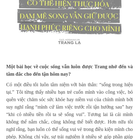
Một bài học về cuộc sống vẫn luôn được Trang nhớ đến và
tâm đắc cho đến tận hôm nay?
Có một điều tôi luôn tâm niệm với bản thân: “sống trong hiện
tại.” Tôi từng thấy nhiều bạn trẻ cuốn mình vào công việc, bỏ
quên việc chăm sóc sức khỏe hay niềm vui của chính mình bởi
suy nghĩ rằng “mình cứ làm việc trước rồi tận hưởng sau” hay
“khi có nhiều tiền rồi ta sẽ sống vui”. Tương lai là cái mình
không thể nắm chắc, cũng không thể biết được. Hơn nữa tôi
nghĩ rằng, bạn luôn có thể sống vui vẻ trong điều kiện mình cho
phép. Không chỉ vậy, sự trải nghiệm ít nhiều sẽ góp phần giúp