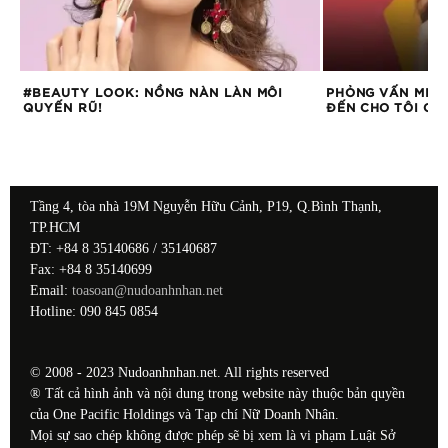
#BEAUTY LOOK: NỒNG NÀN LÀN MÔI
PHỎNG VẤN MIDU
QUYẾN RŨ!
ĐẾN CHO TÔI CẢ
Tầng 4, tòa nhà 19M Nguyễn Hữu Cảnh, P19, Q.Bình Thạnh,
TP.HCM
ĐT: +84 8 35140686 / 35140687
Fax: +84 8 35140699
Email:
toasoan@nudoanhnhan.net
Hotline: 090 845 0854
© 2008 - 2023 Nudoanhnhan.net. All rights reserved
® Tất cả hình ảnh và nội dung trong website này thuộc bản quyền
của One Pacific Holdings và Tạp chí Nữ Doanh Nhân.
Mọi sự sao chép không được phép sẽ bị xem là vi phạm Luật Sở