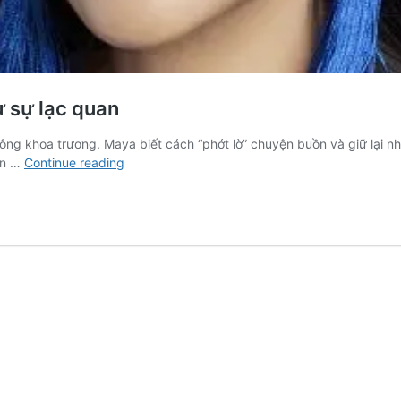
ừ sự lạc quan
ng khoa trương. Maya biết cách “phớt lờ” chuyện buồn và giữ lại n
Diễn
an …
Continue reading
viên
Maya:
Sức
mạnh
của
tôi
đến
từ
sự
lạc
quan