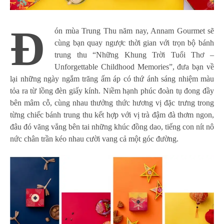
Đ
ón mùa Trung Thu năm nay, Annam Gourmet sẽ
cùng bạn quay ngược thời gian với trọn bộ bánh
trung thu “Những Khung Trời Tuổi Thơ –
Unforgettable Childhood Memories”, đưa bạn về
lại những ngày ngắm trăng ấm áp có thứ ánh sáng nhiệm màu
tỏa ra từ lồng đèn giấy kính. Niềm hạnh phúc đoàn tụ đong đầy
bên mâm cỗ, cùng nhau thưởng thức hương vị đặc trưng trong
từng chiếc bánh trung thu kết hợp với vị trà đậm đà thơm ngon,
đâu đó văng vẳng bên tai những khúc đồng dao, tiếng con nít nô
nức chân trần kéo nhau cười vang cả một góc đường.