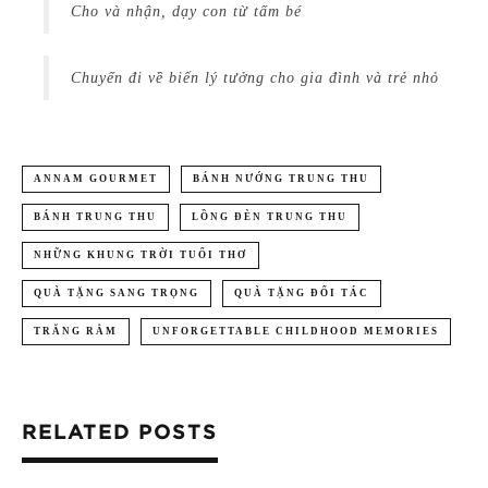
Cho và nhận, dạy con từ tấm bé
Chuyến đi về biển lý tưởng cho gia đình và trẻ nhỏ
ANNAM GOURMET
BÁNH NƯỚNG TRUNG THU
BÁNH TRUNG THU
LỒNG ĐÈN TRUNG THU
NHỮNG KHUNG TRỜI TUỔI THƠ
QUÀ TẶNG SANG TRỌNG
QUÀ TẶNG ĐỐI TÁC
TRĂNG RẰM
UNFORGETTABLE CHILDHOOD MEMORIES
RELATED POSTS