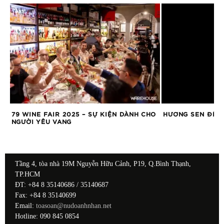
HT
79 WINE FAIR 2025 – SỰ KIỆN DÀNH CHO
HƯƠNG SEN ĐÊM
NGƯỜI YÊU VANG
Tầng 4, tòa nhà 19M Nguyễn Hữu Cảnh, P19, Q.Bình Thạnh,
TP.HCM
ĐT: +84 8 35140686 / 35140687
Fax: +84 8 35140699
Email:
toasoan@nudoanhnhan.net
Hotline: 090 845 0854