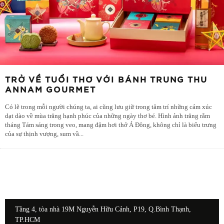
TRỞ VỀ TUỔI THƠ VỚI BÁNH TRUNG THU
ANNAM GOURMET
Có lẽ trong mỗi người chúng ta, ai cũng lưu giữ trong tâm trí những cảm xúc
dạt dào về mùa trăng hạnh phúc của những ngày thơ bé. Hình ảnh trăng rằm
tháng Tám sáng trong veo, mang đậm hơi thở Á Đông, không chỉ là biểu trưng
của sự thịnh vượng, sum vầ
...
Tầng 4, tòa nhà 19M Nguyễn Hữu Cảnh, P19, Q.Bình Thạnh,
TP.HCM