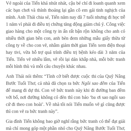
Vẻ ngoài của Tiến khá nhút nhát, cậu bé chỉ đi loanh quanh xem
các bạn chơi và thỉnh thoảng lại gần cô em gái tinh nghịch của
mình. Anh Thái chia sẻ, Tiến năm nay đã 7 tuổi nhưng đi học trễ
1 năm vì phải đi điều trị chứng tăng động giảm chú ý. Công việc
giao hàng cho một công ty in ấn rất bận rộn không cho anh có
nhiều thời gian bên con, anh bèn đem những mẫu giấy thừa từ
công ty về cho con vẽ, nhằm giảm thời gian Tiến xem điện thoại
hay tivi, vừa hỗ trợ quá trình điều trị bệnh kéo dài 3 năm của
Tiến. Tiến vẽ nhiều lắm, vẽ rồi lại dán khắp nhà, mỗi bức tranh
mỗi hình thù và mỗi câu chuyện khác nhau.
Anh Thái nói thêm: “Tình cờ biết được cuộc thi của Quỹ Nâng
Bước Tuổi Thơ, cả nhà đã chọn ra bức
Ngôi sao đêm
của Tiến
để mang đi dự thi. Con vẽ bức tranh này khi đi đường ban đêm
với bố, nơi đường không có đèn thì con bảo ‘ba ơi sao ngôi sao
cứ đi theo con hoài’. Về nhà tôi nói Tiến muốn vẽ gì cũng được
thì con vẽ ra bức tranh này”.
Gia đình Tiến không bao giờ nghĩ rằng bức tranh có thể đạt giải
mà chỉ mong góp một phần nhỏ cho Quỹ Nâng Bước Tuổi Thơ,