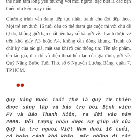
thể hiện tấm lòng yêu thương với mọi người, đặc biệt là các bạn
thiếu nhi kém may mắn.
Chương trình vẫn đang tiếp tục nhận tranh cho đợt tiếp theo.
Mọi trẻ em dưới 16 tuổi đều có thể tham gia cuộc thi với chủ đề
tự do, không giới hạn chất liệu hay số bài gửi về. Tranh được vẽ
trên khổ giấy A3 hoặc A4, không cần đóng khung. Tranh có
chữ ký của tác giả, mặt sau khi rõ các thông tin: Tên tác phẩm,
tên tác giả, địa chỉ và điện thoại liên lạc của gia đình, gửi về:
Quỹ Nâng Bước Tuổi Thơ, số 6 Nguyễn Lương Bằng, quận 7,
TP.HCM.
Quỹ Nâng Bước Tuổi Thơ là Quỹ Từ thiện
được sáng lập và bảo trợ bởi Bệnh viện
FV và Báo Thanh Niên, ra đời vào năm
2006.
Đối tượng nhận được sự giúp đỡ của
Quỹ là trẻ người Việt Nam dưới 16 tuổi,
có hoàn cảnh khó khăn, mắc những dị tật