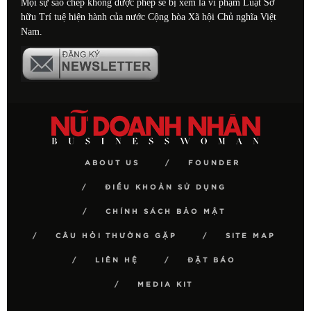
Mọi sự sao chép không được phép sẽ bị xem là vi phạm Luật Sở
hữu Trí tuệ hiện hành của nước Cộng hòa Xã hội Chủ nghĩa Việt
Nam.
ABOUT US
FOUNDER
ĐIỀU KHOẢN SỬ DỤNG
CHÍNH SÁCH BẢO MẬT
CÂU HỎI THƯỜNG GẶP
SITE MAP
LIÊN HỆ
ĐẶT BÁO
MEDIA KIT