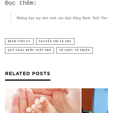
Đọc thêm:
Những bàn tay nhỏ xinh của Quỹ Nâng Bước Tuổi Thơ
BỆNH VIỆN FV
NGUYỄN THỊ LỆ THU
QUỸ NÂNG BƯỚC TUỔI THƠ
TỔ CHỨC TỪ THIỆN
RELATED POSTS