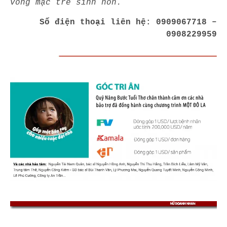
võng mạc trẻ sinh non.
Số điện thoại liên hệ:
0909067718 –
0908229959