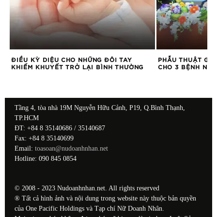
:
ĐIỀU KỲ DIỆU CHO NHỮNG ĐÔI TAY
PHẪU THUẬT GHÉ
KHIẾM KHUYẾT TRỞ LẠI BÌNH THƯỜNG
CHO 3 BỆNH NH
Tầng 4, tòa nhà 19M Nguyễn Hữu Cảnh, P19, Q.Bình Thạnh,
TP.HCM
ĐT: +84 8 35140686 / 35140687
Fax: +84 8 35140699
Email:
toasoan@nudoanhnhan.net
Hotline: 090 845 0854
© 2008 - 2023 Nudoanhnhan.net. All rights reserved
® Tất cả hình ảnh và nội dung trong website này thuộc bản quyền
của One Pacific Holdings và Tạp chí Nữ Doanh Nhân.