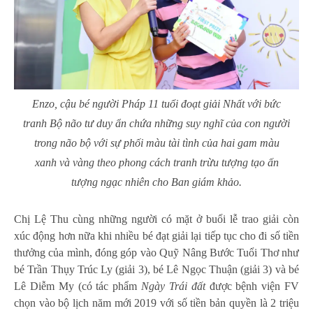
Enzo, cậu bé người Pháp 11 tuổi đoạt giải Nhất với bức
tranh
Bộ não tư duy
ẩn chứa những suy nghĩ của con người
trong não bộ với sự phối màu tài tình của hai gam màu
xanh và vàng theo phong cách tranh trừu tượng tạo ấn
tượng ngạc nhiên cho Ban giám khảo.
Chị Lệ Thu cùng những người có mặt ở buổi lễ trao giải còn
xúc động hơn nữa khi nhiều bé đạt giải lại tiếp tục cho đi số tiền
thưởng của mình, đóng góp vào Quỹ Nâng Bước Tuổi Thơ như
bé Trần Thụy Trúc Ly (giải 3), bé Lê Ngọc Thuận (giải 3) và bé
Lê Diễm My (có tác phẩm
Ngày Trái đất
được bệnh viện FV
chọn vào bộ lịch năm mới 2019 với số tiền bản quyền là 2 triệu