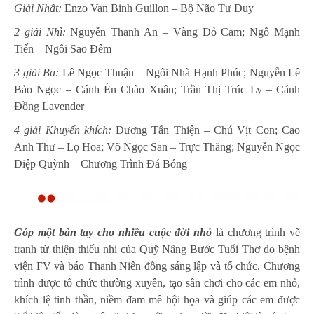
Giải Nhất:
Enzo Van Binh Guillon – Bộ Não Tư Duy
2 giải Nhì:
Nguyễn Thanh An – Vàng Đỏ Cam; Ngô Mạnh
Tiến – Ngôi Sao Đêm
3 giải Ba:
Lê Ngọc Thuận – Ngôi Nhà Hạnh Phúc; Nguyễn Lê
Bảo Ngọc – Cánh Én Chào Xuân; Trần Thị Trúc Ly – Cánh
Đồng Lavender
4 giải Khuyến khích:
Dương Tấn Thiện – Chú Vịt Con; Cao
Anh Thư – Lọ Hoa; Võ Ngọc San – Trực Thăng; Nguyễn Ngọc
Diệp Quỳnh – Chương Trình Đá Bóng
Góp một bàn tay cho nhiều cuộc đời nhỏ
là chương trình vẽ
tranh từ thiện thiếu nhi của Quỹ Nâng Bước Tuổi Thơ do bệnh
viện FV và báo Thanh Niên đồng sáng lập và tổ chức. Chương
trình được tổ chức thường xuyên, tạo sân chơi cho các em nhỏ,
khích lệ tinh thần, niềm đam mê hội họa và giúp các em được