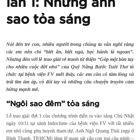
lần 1: Những ánh
sao tỏa sáng
Nói đến trẻ con, nhiều người trong chúng ta vẫn nghĩ rằng
các em nên chỉ “biết ăn, biết ngủ, học hành là ngoan”.
Nhưng đến với lễ trao giải vẽ tranh từ thiện “Góp một bàn tay
cho nhiều cuộc đời nhỏ” của Quỹ Nâng Bước Tuổi Thơ tổ
chức tại bệnh viện FV mới thấy, các em còn có tấm lòng và
trái tim ấm áp, có đôi tay và những câu chuyện truyền cảm
hứng mạnh mẽ.
“Ngôi sao đêm” tỏa sáng
Lễ trao giải đợt 1 của chương trình diễn ra vào sáng Chủ Nhật
ngày 10/11 tại sảnh Indochine của bệnh viện FV với rất nhiều
em nhỏ cùng phụ huynh tham dự. Anh Ngô Quang Thái (ngụ ở
Bình Thạnh, TP.HCM) lặng lẽ quan sát cậu con trai của mình –