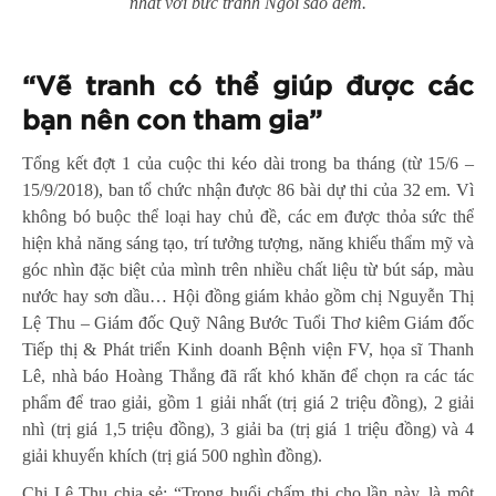
nhát với bức tranh Ngôi sao đêm.
“Vẽ tranh có thể giúp được các
bạn nên con tham gia”
Tổng kết đợt 1 của cuộc thi kéo dài trong ba tháng (từ 15/6 –
15/9/2018), ban tổ chức nhận được 86 bài dự thi của 32 em. Vì
không bó buộc thể loại hay chủ đề, các em được thỏa sức thể
hiện khả năng sáng tạo, trí tưởng tượng, năng khiếu thẩm mỹ và
góc nhìn đặc biệt của mình trên nhiều chất liệu từ bút sáp, màu
nước hay sơn dầu… Hội đồng giám khảo gồm chị Nguyễn Thị
Lệ Thu – Giám đốc Quỹ Nâng Bước Tuổi Thơ kiêm Giám đốc
Tiếp thị & Phát triển Kinh doanh Bệnh viện FV, họa sĩ Thanh
Lê, nhà báo Hoàng Thắng đã rất khó khăn để chọn ra các tác
phẩm để trao giải, gồm 1 giải nhất (trị giá 2 triệu đồng), 2 giải
nhì (trị giá 1,5 triệu đồng), 3 giải ba (trị giá 1 triệu đồng) và 4
giải khuyến khích (trị giá 500 nghìn đồng).
Chị Lệ Thu chia sẻ: “Trong buổi chấm thi cho lần này, là một