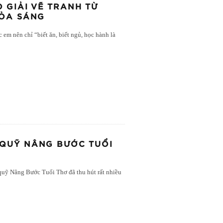
 GIẢI VẼ TRANH TỪ
TỎA SÁNG
 em nên chỉ “biết ăn, biết ngủ, học hành là
 QUỸ NÂNG BƯỚC TUỔI
, quỹ Nâng Bước Tuổi Thơ đã thu hút rất nhiều