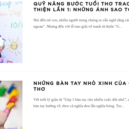
QUỸ NÂNG BƯỚC TUỔI THƠ TRAO
THIỆN LẦN 1: NHỮNG ÁNH SAO 
Nói đến trẻ con, nhiều người trong chúng ta vẫn nghĩ rằng các
ngoan”. Nhưng đến với lễ trao giải vẽ tranh từ thiện “G
...
NHỮNG BÀN TAY NHỎ XINH CỦA
THƠ
Với triết lý giản dị “Góp 1 bàn tay cho nhiều cuộc đời nhỏ”
bàn tay hướng về, theo cả nghĩa đen lẫn nghĩa bóng. Tro
...