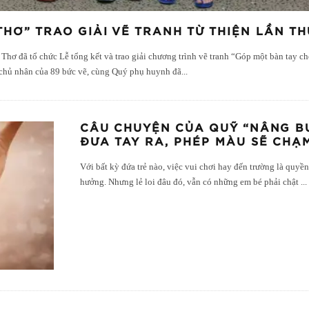
HƠ” TRAO GIẢI VẼ TRANH TỪ THIỆN LẦN TH
ơ đã tổ chức Lễ tổng kết và trao giải chương trình vẽ tranh “Góp một bàn tay cho
 chủ nhân của 89 bức vẽ, cùng Quý phụ huynh đã
...
CÂU CHUYỆN CỦA QUỸ “NÂNG BƯ
ĐƯA TAY RA, PHÉP MÀU SẼ CHẠM
Với bất kỳ đứa trẻ nào, việc vui chơi hay đến trường là quy
hưởng. Nhưng lẻ loi đâu đó, vẫn có những em bé phải chật
...