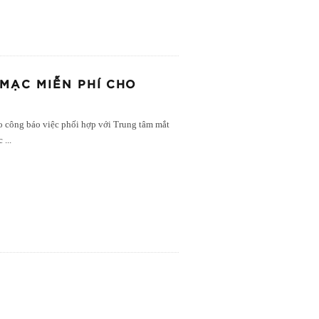
 MẠC MIỄN PHÍ CHO
o công báo việc phối hợp với Trung tâm mắt
ạc
...