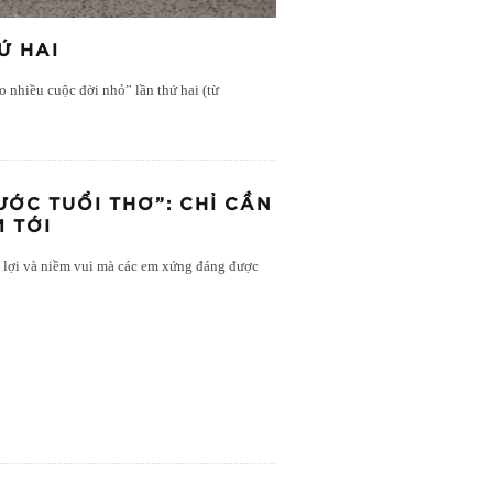
Ứ HAI
 nhiều cuộc đời nhỏ” lần thứ hai (từ
ỚC TUỔI THƠ”: CHỈ CẦN
 TỚI
ền lợi và niềm vui mà các em xứng đáng được